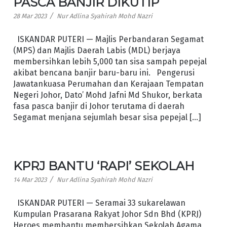
PASCA BANJIR DIKUTIP
/
28 Mar 2023
Nur Adlina Syahirah Mohd Nazri
ISKANDAR PUTERI — Majlis Perbandaran Segamat
(MPS) dan Majlis Daerah Labis (MDL) berjaya
membersihkan lebih 5,000 tan sisa sampah pepejal
akibat bencana banjir baru-baru ini. Pengerusi
Jawatankuasa Perumahan dan Kerajaan Tempatan
Negeri Johor, Dato’ Mohd Jafni Md Shukor, berkata
fasa pasca banjir di Johor terutama di daerah
Segamat menjana sejumlah besar sisa pepejal […]
KPRJ BANTU ‘RAPI’ SEKOLAH
/
14 Mar 2023
Nur Adlina Syahirah Mohd Nazri
ISKANDAR PUTERI — Seramai 33 sukarelawan
Kumpulan Prasarana Rakyat Johor Sdn Bhd (KPRJ)
Heroes membantu membersihkan Sekolah Agama