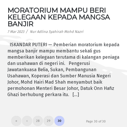
MORATORIUM MAMPU BERI
KELEGAAN KEPADA MANGSA
BANJIR
/
7 Mar 2023
Nur Adlina Syahirah Mohd Nazri
ISKANDAR PUTERI — Pemberian moratorium kepada
mangsa banjir mampu membantu sekali gus
memberikan kelegaan terutama di kalangan peniaga
dan usahawan di negeri ini. Pengerusi
Jawatankuasa Belia, Sukan, Pembangunan
Usahawan, Koperasi dan Sumber Manusia Negeri
Johor, Mohd Hairi Mad Shah menyambut baik
permohonan Menteri Besar Johor, Datuk Onn Hafiz
Ghazi berhubung perkara itu. […]
«
‹
28
29
30
Page 30 of 30