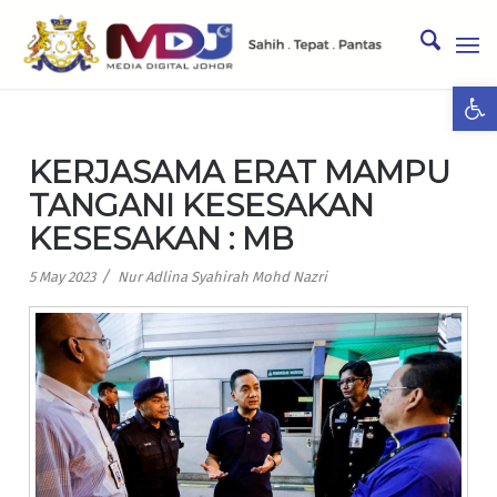
Ope
KERJASAMA ERAT MAMPU
TANGANI KESESAKAN
KESESAKAN : MB
/
5 May 2023
Nur Adlina Syahirah Mohd Nazri