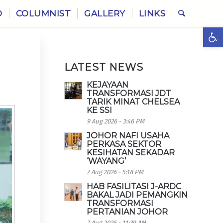
O
COLUMNIST
GALLERY
LINKS
Ope
LATEST NEWS
KEJAYAAN
TRANSFORMASI JDT
TARIK MINAT CHELSEA
KE SSI
9 Aug 2026 - 3:46 PM
JOHOR NAFI USAHA
PERKASA SEKTOR
KESIHATAN SEKADAR
‘WAYANG’
7 Aug 2026 - 5:18 PM
HAB FASILITASI J-ARDC
BAKAL JADI PEMANGKIN
TRANSFORMASI
PERTANIAN JOHOR
7 Aug 2026 - 11:39 AM