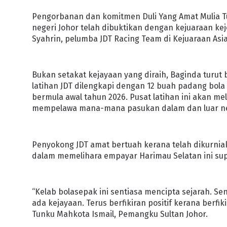
Pengorbanan dan komitmen Duli Yang Amat Mulia 
negeri Johor telah dibuktikan dengan kejuaraan kej
Syahrin, pelumba JDT Racing Team di Kejuaraan Asi
Bukan setakat kejayaan yang diraih, Baginda turu
latihan JDT dilengkapi dengan 12 buah padang bol
bermula awal tahun 2026. Pusat latihan ini akan m
mempelawa mana-mana pasukan dalam dan luar nega
Penyokong JDT amat bertuah kerana telah dikurni
dalam memelihara empayar Harimau Selatan ini sup
“Kelab bolasepak ini sentiasa mencipta sejarah. Se
ada kejayaan. Terus berfikiran positif kerana berfik
Tunku Mahkota Ismail, Pemangku Sultan Johor.