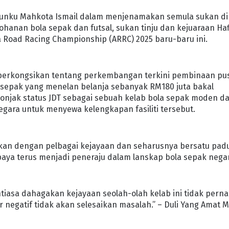
Tunku Mahkota Ismail dalam menjenamakan semula sukan di
ohanan bola sepak dan futsal, sukan tinju dan kejuaraan Ha
a Road Racing Championship (ARRC) 2025 baru-baru ini.
t berkongsikan tentang perkembangan terkini pembinaan pu
a sepak yang menelan belanja sebanyak RM180 juta bakal
elonjak status JDT sebagai sebuah kelab bola sepak moden d
ra untuk menyewa kelengkapan fasiliti tersebut.
akan dengan pelbagai kejayaan dan seharusnya bersatu pad
aya terus menjadi peneraju dalam lanskap bola sepak nega
ntiasa dahagakan kejayaan seolah-olah kelab ini tidak pern
ir negatif tidak akan selesaikan masalah.” – Duli Yang Amat M