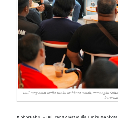
Duli Yang Amat Mulia Tunku Mahkota Ismail, Pemangku Sult
baru-bar
#JohorBahru – Duli Yang Amat Mulia Tunku Mahkota