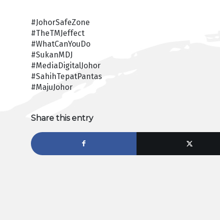
#JohorSafeZone
#TheTMJeffect
#WhatCanYouDo
#SukanMDJ
#MediaDigitalJohor
#SahihTepatPantas
#MajuJohor
Share this entry