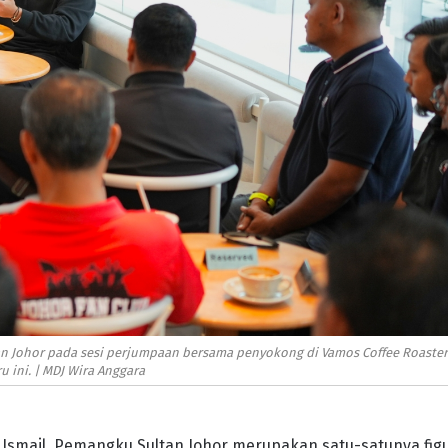
an Johor pada sesi perjumpaan bersama penyokong di Vamos Coffee Roaster
u ini. | MDJ Wira Anggara
 Ismail, Pemangku Sultan Johor merupakan satu-satunya fig