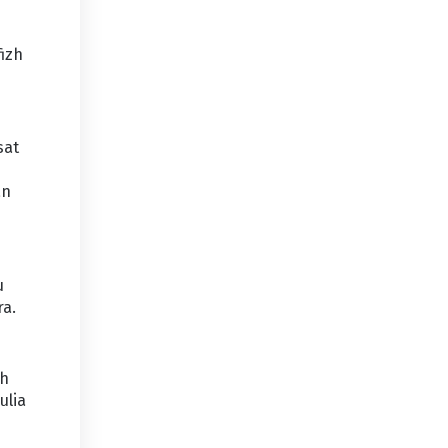
fizh
sat
an
u
ra.
ah
ulia