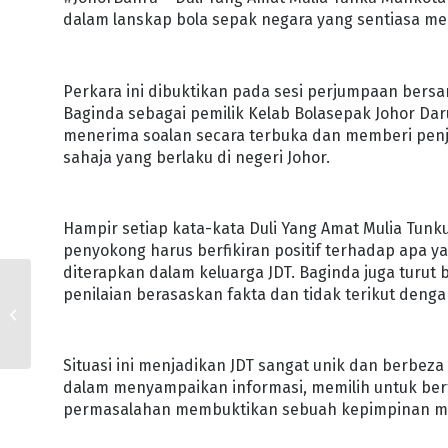
dalam lanskap bola sepak negara yang sentiasa 
Perkara ini dibuktikan pada sesi perjumpaan bersa
Baginda sebagai pemilik Kelab Bolasepak Johor Da
menerima soalan secara terbuka dan memberi pen
sahaja yang berlaku di negeri Johor.
Hampir setiap kata-kata Duli Yang Amat Mulia Tu
penyokong harus berfikiran positif terhadap apa ya
diterapkan dalam keluarga JDT. Baginda juga turu
penilaian berasaskan fakta dan tidak terikut denga
37 PESERTA BERGELAR
ALUMNI SULUNG JOHOR
YOUTH PATRIOT
Situasi ini menjadikan JDT sangat unik dan berbez
dalam menyampaikan informasi, memilih untuk ber
permasalahan membuktikan sebuah kepimpinan mo