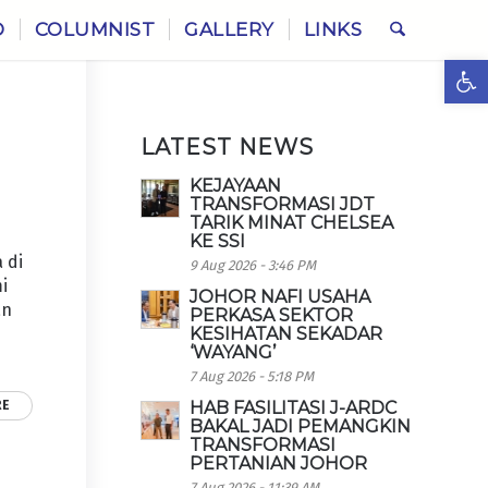
O
COLUMNIST
GALLERY
LINKS
Ope
LATEST NEWS
KEJAYAAN
TRANSFORMASI JDT
TARIK MINAT CHELSEA
KE SSI
 di
9 Aug 2026 - 3:46 PM
i
JOHOR NAFI USAHA
an
PERKASA SEKTOR
KESIHATAN SEKADAR
‘WAYANG’
7 Aug 2026 - 5:18 PM
RE
HAB FASILITASI J-ARDC
BAKAL JADI PEMANGKIN
TRANSFORMASI
PERTANIAN JOHOR
7 Aug 2026 - 11:39 AM