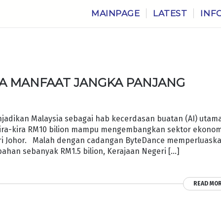
MAINPAGE
LATEST
INF
A MANFAAT JANGKA PANJANG
adikan Malaysia sebagai hab kecerdasan buatan (AI) utama
kira-kira RM10 bilion mampu mengembangkan sektor ekonom
ri Johor. Malah dengan cadangan ByteDance memperluask
bahan sebanyak RM1.5 bilion, Kerajaan Negeri […]
READ MO