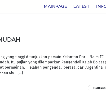
MAINPAGE
LATEST
INF
 MUDAH
 yang tinggi ditunjukkan pemain Kelantan Darul Naim FC
dah. Itu pujian yang dilemparkan Pengendali Kelab Bolase
amat permainan. Telahan pengendali berasal dari Argentina i
kkan oleh […]
READ MO