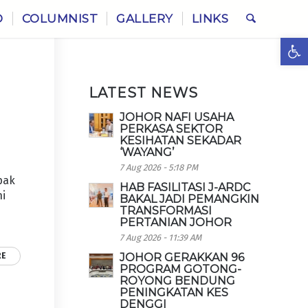
O
COLUMNIST
GALLERY
LINKS
Ope
LATEST NEWS
JOHOR NAFI USAHA
PERKASA SEKTOR
KESIHATAN SEKADAR
‘WAYANG’
7 Aug 2026 - 5:18 PM
pak
HAB FASILITASI J-ARDC
ni
BAKAL JADI PEMANGKIN
TRANSFORMASI
PERTANIAN JOHOR
7 Aug 2026 - 11:39 AM
RE
JOHOR GERAKKAN 96
PROGRAM GOTONG-
ROYONG BENDUNG
PENINGKATAN KES
DENGGI