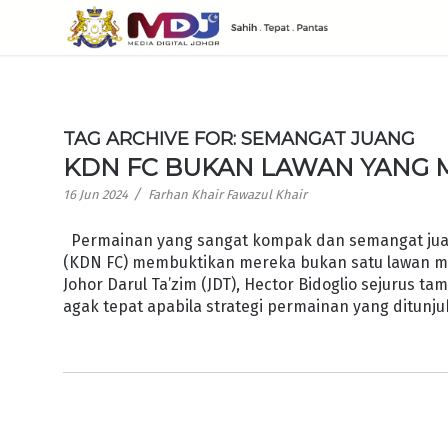
TAG ARCHIVE FOR:
SEMANGAT JUANG
KDN FC BUKAN LAWAN YANG
/
16 Jun 2024
Farhan Khair Fawazul Khair
Permainan yang sangat kompak dan semangat juang
(KDN FC) membuktikan mereka bukan satu lawan mu
Johor Darul Ta’zim (JDT), Hector Bidoglio sejurus t
agak tepat apabila strategi permainan yang ditunju