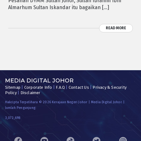
Pesanan DYMM Sultan Johor, Sultan Ibrahim Ibni
Almarhum Sultan Iskandar itu bagaikan […]
READ MORE
MEDIA DIGITAL JOHOR
Sitemap
|
Corporate Info
|
F.A.Q
|
Contact Us
|
Privacy & Security
Policy
|
Disclaimer
Hakcipta Terpelihara © 2026 Kerajaan Negeri Johor | Media Digital Johor. |
Jumlah Pengunjung:
3,072,698