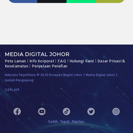
MEDIA DIGITAL JOHOR
Peta Laman
|
Info Korporat
|
F.A.Q
|
Hubungi Kami
|
Dasar Privasi &
Keselamatan
|
Penyataan Penafian
Hakcipta Terpelihara © 2026 Kerajaan Negeri Johor | Media Digital Johor. |
Jumlah Pengunjung:
3,094,629
Sahih. Tepat. Pantas.