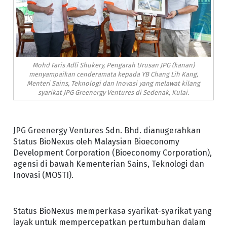
Mohd Faris Adli Shukery, Pengarah Urusan JPG (kanan)
menyampaikan cenderamata kepada YB Chang Lih Kang,
Menteri Sains, Teknologi dan Inovasi yang melawat kilang
syarikat JPG Greenergy Ventures di Sedenak, Kulai.
JPG Greenergy Ventures Sdn. Bhd. dianugerahkan
Status BioNexus oleh Malaysian Bioeconomy
Development Corporation (Bioeconomy Corporation),
agensi di bawah Kementerian Sains, Teknologi dan
Inovasi (MOSTI).
Status BioNexus memperkasa syarikat-syarikat yang
layak untuk mempercepatkan pertumbuhan dalam