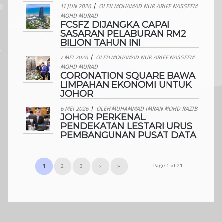
11 JUN 2026
/
OLEH
MOHAMAD NUR ARIFF NASSEEM
MOHD MURAD
FCSFZ DIJANGKA CAPAI
SASARAN PELABURAN RM2
BILION TAHUN INI
7 MEI 2026
/
OLEH
MOHAMAD NUR ARIFF NASSEEM
MOHD MURAD
CORONATION SQUARE BAWA
LIMPAHAN EKONOMI UNTUK
JOHOR
6 MEI 2026
/
OLEH
MUHAMMAD IMRAN MOHD RAZIB
JOHOR PERKENAL
PENDEKATAN LESTARI URUS
PEMBANGUNAN PUSAT DATA
Page 1 of 21
1
2
3
›
»