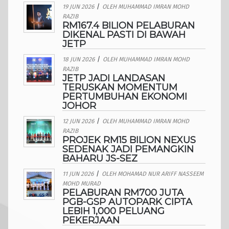
19 JUN 2026
/
OLEH
MUHAMMAD IMRAN MOHD
RAZIB
RM167.4 BILION PELABURAN
DIKENAL PASTI DI BAWAH
JETP
18 JUN 2026
/
OLEH
MUHAMMAD IMRAN MOHD
RAZIB
JETP JADI LANDASAN
TERUSKAN MOMENTUM
PERTUMBUHAN EKONOMI
JOHOR
12 JUN 2026
/
OLEH
MUHAMMAD IMRAN MOHD
RAZIB
PROJEK RM15 BILION NEXUS
SEDENAK JADI PEMANGKIN
BAHARU JS-SEZ
11 JUN 2026
/
OLEH
MOHAMAD NUR ARIFF NASSEEM
MOHD MURAD
PELABURAN RM700 JUTA
PGB-GSP AUTOPARK CIPTA
LEBIH 1,000 PELUANG
PEKERJAAN