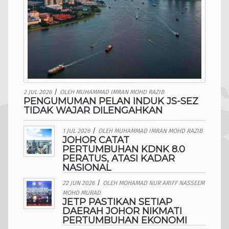
2 JUL 2026
/
OLEH
MUHAMMAD IMRAN MOHD RAZIB
PENGUMUMAN PELAN INDUK JS-SEZ
TIDAK WAJAR DILENGAHKAN
1 JUL 2026
/
OLEH
MUHAMMAD IMRAN MOHD RAZIB
JOHOR CATAT
PERTUMBUHAN KDNK 8.0
PERATUS, ATASI KADAR
NASIONAL
22 JUN 2026
/
OLEH
MOHAMAD NUR ARIFF NASSEEM
MOHD MURAD
JETP PASTIKAN SETIAP
DAERAH JOHOR NIKMATI
PERTUMBUHAN EKONOMI