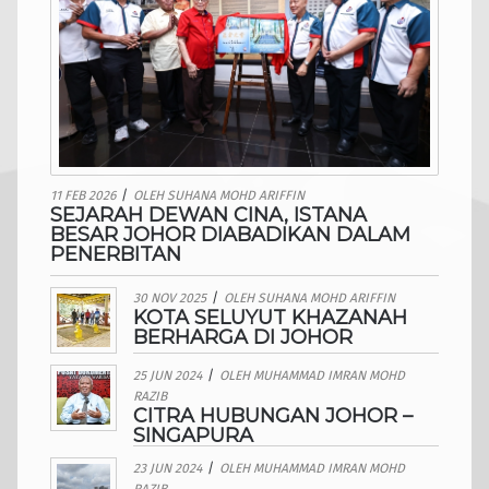
11 FEB 2026
/
OLEH
SUHANA MOHD ARIFFIN
SEJARAH DEWAN CINA, ISTANA
BESAR JOHOR DIABADIKAN DALAM
PENERBITAN
30 NOV 2025
/
OLEH
SUHANA MOHD ARIFFIN
KOTA SELUYUT KHAZANAH
BERHARGA DI JOHOR
25 JUN 2024
/
OLEH
MUHAMMAD IMRAN MOHD
RAZIB
CITRA HUBUNGAN JOHOR –
SINGAPURA
23 JUN 2024
/
OLEH
MUHAMMAD IMRAN MOHD