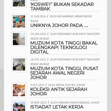
RAZIB
‘KOSWEY’ BUKAN SEKADAR
TAMBAK
12 JUN 2024
/
OLEH
MUHAMMAD IMRAN MOHD
RAZIB
UNIKNYA JOHOR PADA …..
20 JAN 2024
/
OLEH
MOHAMAD NUR ARIFF NASSEEM
MOHD MURAD
MUZIUM KOTA TINGGI BAKAL
DILENGKAPI TEKNOLOGI
DIGITAL
28 DIS 2023
/
OLEH
MOHAMAD NUR ARIFF NASSEEM
MOHD MURAD
MUZIUM KOTA TINGGI, PUSAT
SEJARAH AWAL NEGERI
JOHOR
9 DIS 2023
/
OLEH
MEDIA DIGITAL JOHOR
KOLEKSI ANTIK SEJARAH
JOHOR
16 NOV 2023
/
OLEH
FARHAN KHAIR FAWAZUL KHAIR
ISTIADAT LETAK KERJA