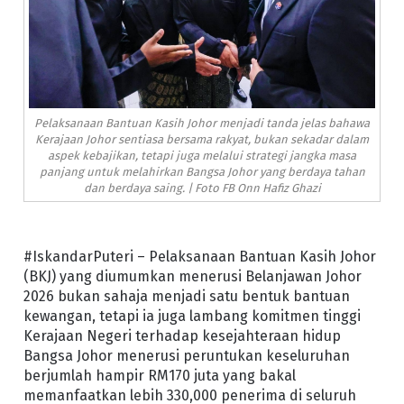
Pelaksanaan Bantuan Kasih Johor menjadi tanda jelas bahawa
Kerajaan Johor sentiasa bersama rakyat, bukan sekadar dalam
aspek kebajikan, tetapi juga melalui strategi jangka masa
panjang untuk melahirkan Bangsa Johor yang berdaya tahan
dan berdaya saing. | Foto FB Onn Hafiz Ghazi
#IskandarPuteri – Pelaksanaan Bantuan Kasih Johor
(BKJ) yang diumumkan menerusi Belanjawan Johor
2026 bukan sahaja menjadi satu bentuk bantuan
kewangan, tetapi ia juga lambang komitmen tinggi
Kerajaan Negeri terhadap kesejahteraan hidup
Bangsa Johor menerusi peruntukan keseluruhan
berjumlah hampir RM170 juta yang bakal
memanfaatkan lebih 330,000 penerima di seluruh