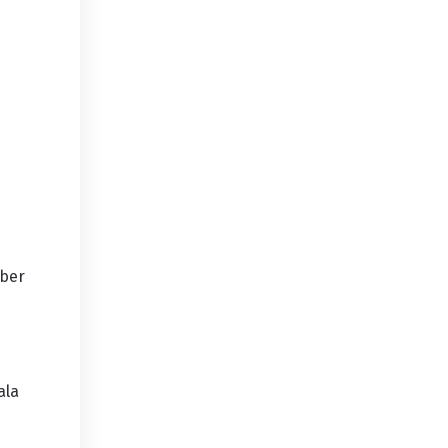
mber
ala