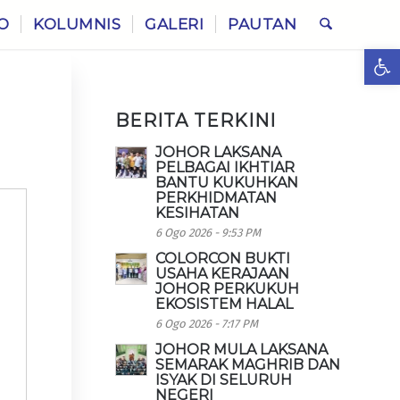
O
KOLUMNIS
GALERI
PAUTAN
Ope
BERITA TERKINI
JOHOR LAKSANA
PELBAGAI IKHTIAR
BANTU KUKUHKAN
PERKHIDMATAN
KESIHATAN
6 Ogo 2026 - 9:53 PM
COLORCON BUKTI
USAHA KERAJAAN
JOHOR PERKUKUH
EKOSISTEM HALAL
6 Ogo 2026 - 7:17 PM
JOHOR MULA LAKSANA
SEMARAK MAGHRIB DAN
ISYAK DI SELURUH
NEGERI