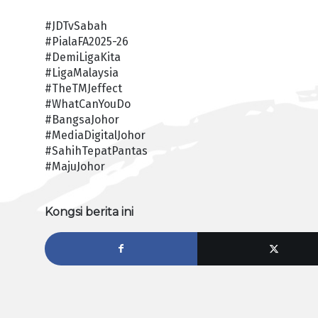
#JDTvSabah
#PialaFA2025-26
#DemiLigaKita
#LigaMalaysia
#TheTMJeffect
#WhatCanYouDo
#BangsaJohor
#MediaDigitalJohor
#SahihTepatPantas
#MajuJohor
Kongsi berita ini