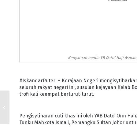
Kenyataan media YB Dato’ Haji Asman 
#IskandarPuteri – Kerajaan Negeri mengisytiharkan 
seluruh rakyat negeri ini, susulan kejayaan Kelab Bo
trofi kali keempat berturut-turut.
JDT JULANG PIALA FA,
JOHOR ISYTIHAR CUTI
PERISTIWA ESOK
Pengisytiharan cuti khas ini oleh YAB Dato’ Onn H
Tunku Mahkota Ismail, Pemangku Sultan Johor untu