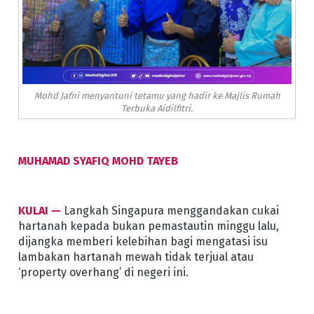
Mohd Jafni menyantuni tetamu yang hadir ke Majlis Rumah
Terbuka Aidilfitri.
MUHAMAD SYAFIQ MOHD TAYEB
KULAI —
Langkah Singapura menggandakan cukai
hartanah kepada bukan pemastautin minggu lalu,
dijangka memberi kelebihan bagi mengatasi isu
lambakan hartanah mewah tidak terjual atau
‘property overhang’ di negeri ini.