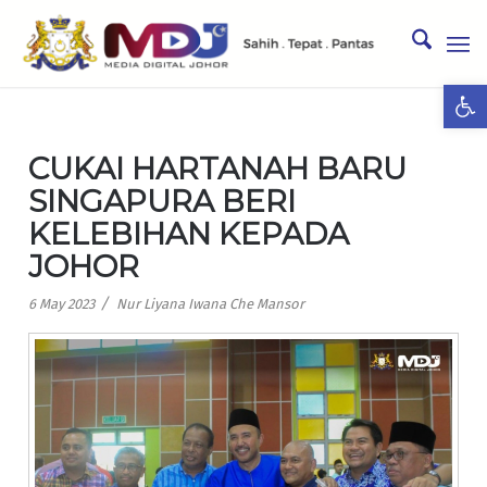
Ope
CUKAI HARTANAH BARU
SINGAPURA BERI
KELEBIHAN KEPADA
JOHOR
/
6 May 2023
Nur Liyana Iwana Che Mansor