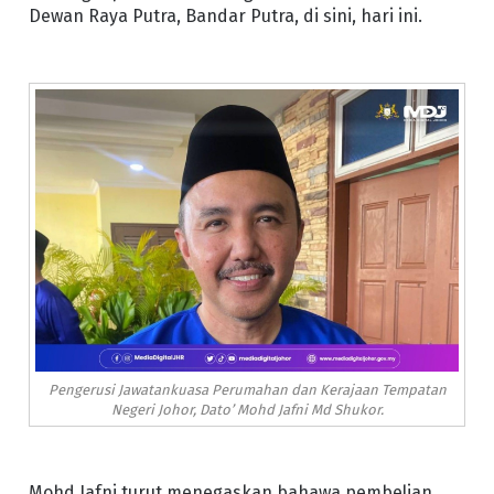
Dewan Raya Putra, Bandar Putra, di sini, hari ini.
Pengerusi Jawatankuasa Perumahan dan Kerajaan Tempatan
Negeri Johor, Dato’ Mohd Jafni Md Shukor.
Mohd Jafni turut menegaskan bahawa pembelian