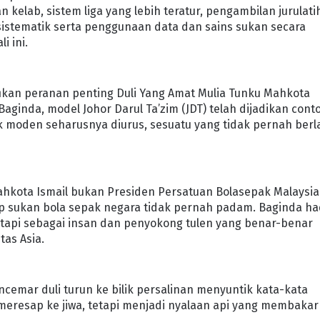
kelab, sistem liga yang lebih teratur, pengambilan jurulati
istematik serta penggunaan data dan sains sukan secara
i ini.
nafikan peranan penting Duli Yang Amat Mulia Tunku Mahkota
Baginda, model Johor Darul Ta’zim (JDT) telah dijadikan cont
 moden seharusnya diurus, sesuatu yang tidak pernah berl
 Mahkota Ismail bukan Presiden Persatuan Bolasepak Malaysia
ap sukan bola sepak negara tidak pernah padam. Baginda ha
etapi sebagai insan dan penyokong tulen yang benar-benar
as Asia.
emar duli turun ke bilik persalinan menyuntik kata-kata
eresap ke jiwa, tetapi menjadi nyalaan api yang membakar