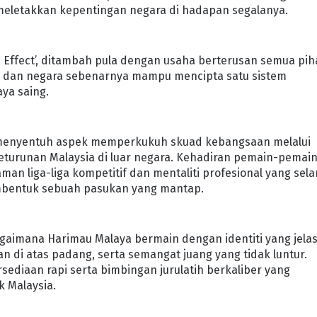
 meletakkan kepentingan negara di hadapan segalanya.
J Effect’, ditambah pula dengan usaha berterusan semua pih
b dan negara sebenarnya mampu mencipta satu sistem
ya saing.
rut menyentuh aspek memperkukuh skuad kebangsaan melalui
eturunan Malaysia di luar negara. Kehadiran pemain-pemai
aman liga-liga kompetitif dan mentaliti profesional yang sel
embentuk sebuah pasukan yang mantap.
agaimana Harimau Malaya bermain dengan identiti yang jelas
nan di atas padang, serta semangat juang yang tidak luntur.
ersediaan rapi serta bimbingan jurulatih berkaliber yang
 Malaysia.