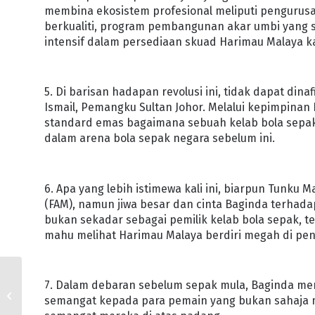
membina ekosistem profesional meliputi pengurusan 
berkualiti, program pembangunan akar umbi yang s
intensif dalam persediaan skuad Harimau Malaya kal
5. Di barisan hadapan revolusi ini, tidak dapat di
Ismail, Pemangku Sultan Johor. Melalui kepimpinan 
standard emas bagaimana sebuah kelab bola sepak
dalam arena bola sepak negara sebelum ini.
6. Apa yang lebih istimewa kali ini, biarpun Tunku
(FAM), namun jiwa besar dan cinta Baginda terhad
bukan sekadar sebagai pemilik kelab bola sepak, t
mahu melihat Harimau Malaya berdiri megah di pent
CADANG TUBUH IPT
7. Dalam debaran sebelum sepak mula, Baginda menc
BERTERASKAN IDENTITI
semangat kepada para pemain yang bukan sahaja m
JOHOR