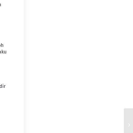
h
oh
aku
dir