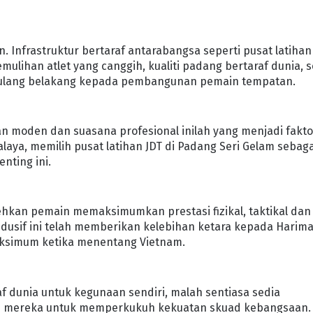
n. Infrastruktur bertaraf antarabangsa seperti pusat latihan
ulihan atlet yang canggih, kualiti padang bertaraf dunia, s
 tulang belakang kepada pembangunan pemain tempatan.
tihan moden dan suasana profesional inilah yang menjadi fakt
laya, memilih pusat latihan JDT di Padang Seri Gelam sebaga
nting ini.
olehkan pemain memaksimumkan prestasi fizikal, taktikal dan
dusif ini telah memberikan kelebihan ketara kepada Harim
aksimum ketika menentang Vietnam.
af dunia untuk kegunaan sendiri, malah sentiasa sedia
n mereka untuk memperkukuh kekuatan skuad kebangsaan.