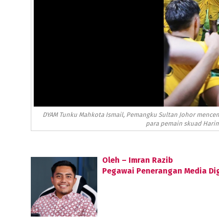
DYAM Tunku Mahkota Ismail, Pemangku Sultan Johor mencema
para pemain skuad Harim
Oleh – Imran Razib
Pegawai Penerangan Media Dig