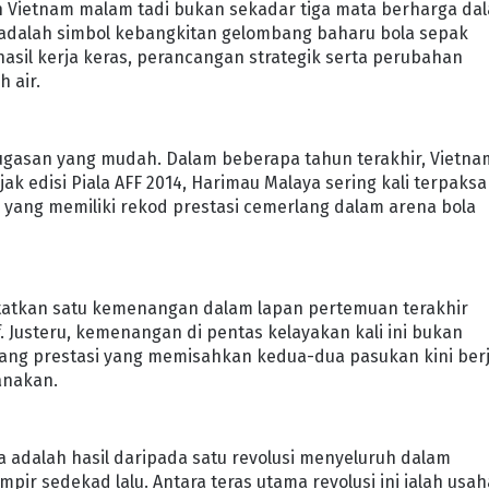
Vietnam malam tadi bukan sekadar tiga mata berharga da
 adalah simbol kebangkitan gelombang baharu bola sepak
asil kerja keras, perancangan strategik serta perubahan
 air.
ugasan yang mudah. Dalam beberapa tahun terakhir, Vietna
ak edisi Piala AFF 2014, Harimau Malaya sering kali terpaksa
 yang memiliki rekod prestasi cemerlang dalam arena bola
tatkan satu kemenangan dalam lapan pertemuan terakhir
 Justeru, kemenangan di pentas kelayakan kali ini bukan
jurang prestasi yang memisahkan kedua-dua pasukan kini ber
anakan.
Ia adalah hasil daripada satu revolusi menyeluruh dalam
mpir sedekad lalu. Antara teras utama revolusi ini ialah usa