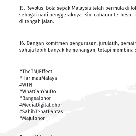
15. Revolusi bola sepak Malaysia telah bermula di 
sebagai nadi penggeraknya. Kini cabaran terbesar 
di tengah jalan.
16. Dengan komitmen pengurusan, jurulatih, pemai
sahaja lebih banyak kemenangan, tetapi membina se
#TheTMJEffect
#HarimauMalaya
#WTN
#WhatCanYouDo
#BangsaJohor
#MediaDigitalJohor
#SahihTepatPantas
#MajuJohor