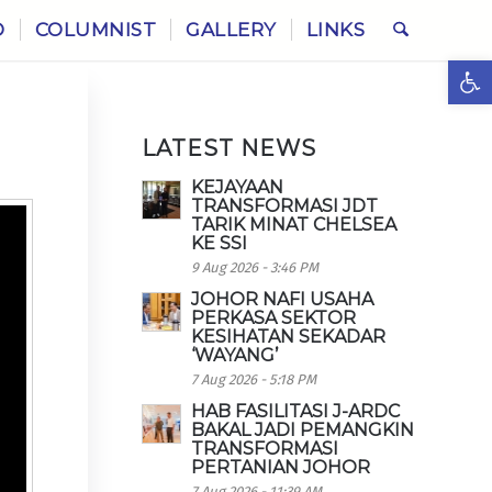
O
COLUMNIST
GALLERY
LINKS
Ope
LATEST NEWS
KEJAYAAN
TRANSFORMASI JDT
TARIK MINAT CHELSEA
KE SSI
9 Aug 2026 - 3:46 PM
JOHOR NAFI USAHA
PERKASA SEKTOR
KESIHATAN SEKADAR
‘WAYANG’
7 Aug 2026 - 5:18 PM
HAB FASILITASI J-ARDC
BAKAL JADI PEMANGKIN
TRANSFORMASI
PERTANIAN JOHOR
7 Aug 2026 - 11:39 AM