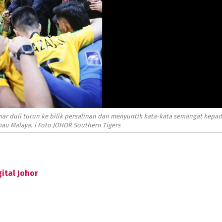
r duli turun ke bilik persalinan dan menyuntik kata-kata semangat kepa
au Malaya. | Foto JOHOR Southern Tigers
ital Johor