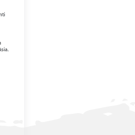
nti
n
sia.