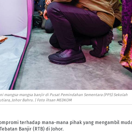
tuni mangsa-mangsa banjir di Pusat Pemindahan Sementara (PPS) Sekolah
utiara, Johor Bahru. | Foto ihsan MEDKOM
erkompromi terhadap mana-mana pihak yang mengambil mud
batan Banjir (RTB) di Johor.