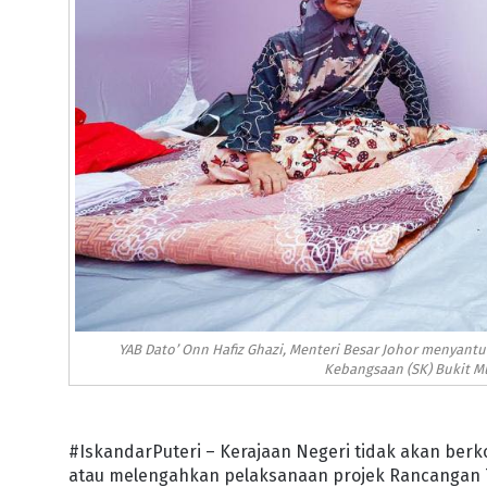
YAB Dato’ Onn Hafiz Ghazi, Menteri Besar Johor menyan
Kebangsaan (SK) Bukit M
#IskandarPuteri – Kerajaan Negeri tidak akan b
atau melengahkan pelaksanaan projek Rancangan Te