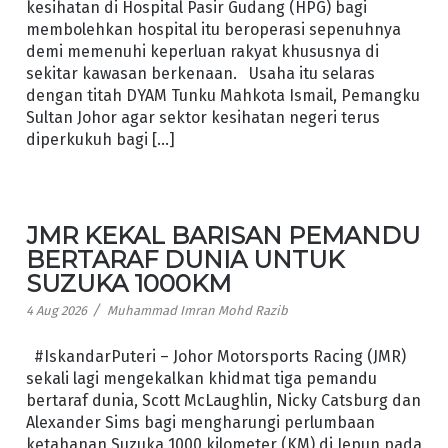
kesihatan di Hospital Pasir Gudang (HPG) bagi
membolehkan hospital itu beroperasi sepenuhnya
demi memenuhi keperluan rakyat khususnya di
sekitar kawasan berkenaan. Usaha itu selaras
dengan titah DYAM Tunku Mahkota Ismail, Pemangku
Sultan Johor agar sektor kesihatan negeri terus
diperkukuh bagi […]
JMR KEKAL BARISAN PEMANDU
BERTARAF DUNIA UNTUK
SUZUKA 1000KM
/
4 Aug 2026
Muhammad Imran Mohd Razib
#IskandarPuteri – Johor Motorsports Racing (JMR)
sekali lagi mengekalkan khidmat tiga pemandu
bertaraf dunia, Scott McLaughlin, Nicky Catsburg dan
Alexander Sims bagi mengharungi perlumbaan
ketahanan Suzuka 1000 kilometer (KM) di Jepun pada