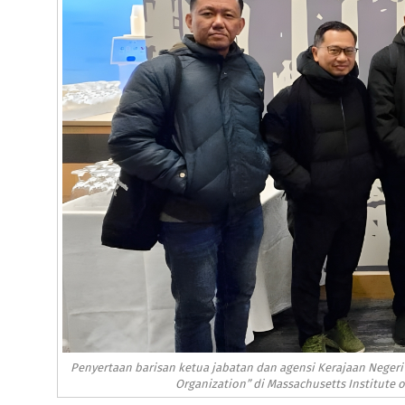
Penyertaan barisan ketua jabatan dan agensi Kerajaan Negeri 
Organization” di Massachusetts Institute o