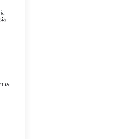
ia
sia
etua