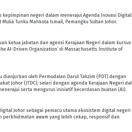
 kepimpinan negeri dalam menerajui Agenda Inovasi Digital
at Mulia Tunku Mahkota Ismail, Pemangku Sultan Johor.
san ketua jabatan dan agensi Kerajaan Negeri dalam kursus
he AI-Driven Organization’ di Massachusetts Institute of
itu dianjurkan oleh Permodalan Darul Takzim (PDT) dengan
kat Johor (JTDC), selari dengan agenda Kerajaan Negeri da
rajui serta mengurus inisiatif kecerdasan buatan (AI).
igital Johor sebagai pemacu utama ekosistem digital negeri
n perkhidmatan awam yang lebih cekap, responsif dan