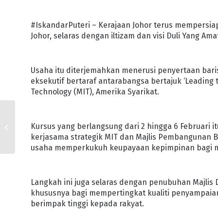
#IskandarPuteri – Kerajaan Johor terus mempersiap
Johor, selaras dengan iltizam dan visi Duli Yang Am
Usaha itu diterjemahkan menerusi penyertaan bari
eksekutif bertaraf antarabangsa bertajuk ‘Leading t
Technology (MIT), Amerika Syarikat.
JOHOR AKTIFKAN
TASKFORCE KHAS
Kursus yang berlangsung dari 2 hingga 6 Februari 
TANGANI KEBAKARAN
kerjasama strategik MIT dan Majlis Pembangunan Ba
TANAH GAMBUT
usaha memperkukuh keupayaan kepimpinan bagi mene
Langkah ini juga selaras dengan penubuhan Majlis D
khususnya bagi mempertingkat kualiti penyampaia
berimpak tinggi kepada rakyat.