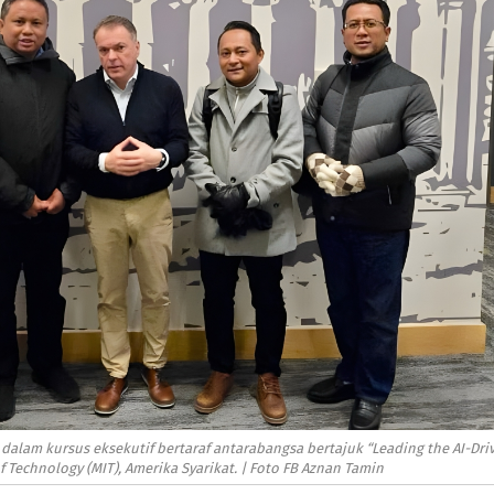
dalam kursus eksekutif bertaraf antarabangsa bertajuk “Leading the AI-Dri
f Technology (MIT), Amerika Syarikat. | Foto FB Aznan Tamin