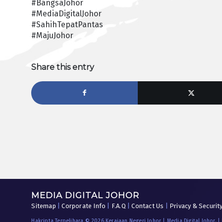
#BangsaJohor
#MediaDigitalJohor
#SahihTepatPantas
#MajuJohor
Share this entry
MEDIA DIGITAL JOHOR
Sitemap
|
Corporate Info
|
F.A.Q
|
Contact Us
|
Privacy & Securit
Hakcipta Terpelihara © 2026 Kerajaan Negeri Johor | Media Digital Johor. |