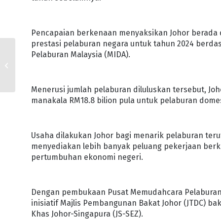
Pencapaian berkenaan menyaksikan Johor berada di
prestasi pelaburan negara untuk tahun 2024 berd
Pelaburan Malaysia (MIDA).
HAB MAKANAN HALAL
PERTAMA PARIS
BAGUETTE DIBUKA
Menerusi jumlah pelaburan diluluskan tersebut, Joh
manakala RM18.8 bilion pula untuk pelaburan domes
Usaha dilakukan Johor bagi menarik pelaburan ter
menyediakan lebih banyak peluang pekerjaan berk
pertumbuhan ekonomi negeri.
Dengan pembukaan Pusat Memudahcara Pelaburan Mal
inisiatif Majlis Pembangunan Bakat Johor (JTDC) 
Khas Johor-Singapura (JS-SEZ).