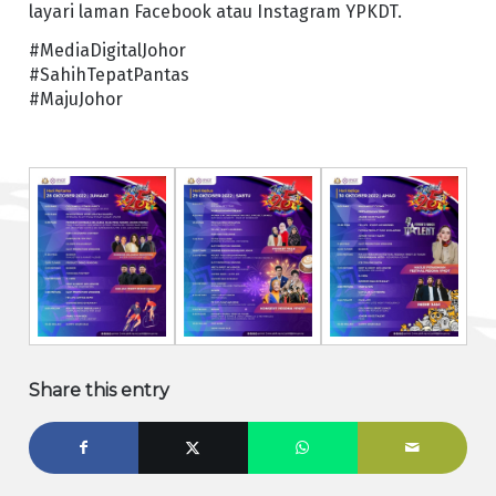
layari laman Facebook atau Instagram YPKDT.
#MediaDigitalJohor
#SahihTepatPantas
#MajuJohor
Share this entry