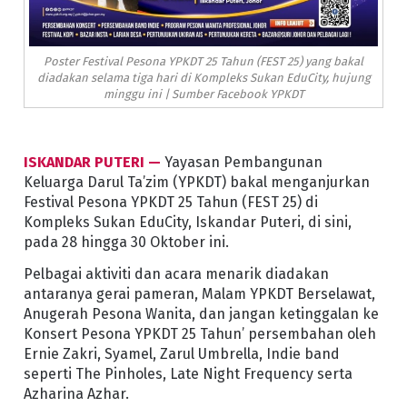
Poster Festival Pesona YPKDT 25 Tahun (FEST 25) yang bakal
diadakan selama tiga hari di Kompleks Sukan EduCity, hujung
minggu ini | Sumber Facebook YPKDT
ISKANDAR PUTERI —
Yayasan Pembangunan
Keluarga Darul Ta’zim (YPKDT) bakal menganjurkan
Festival Pesona YPKDT 25 Tahun (FEST 25) di
Kompleks Sukan EduCity, Iskandar Puteri, di sini,
pada 28 hingga 30 Oktober ini.
Pelbagai aktiviti dan acara menarik diadakan
antaranya gerai pameran, Malam YPKDT Berselawat,
Anugerah Pesona Wanita, dan jangan ketinggalan ke
Konsert Pesona YPKDT 25 Tahun’ persembahan oleh
Ernie Zakri, Syamel, Zarul Umbrella, Indie band
seperti The Pinholes, Late Night Frequency serta
Azharina Azhar.