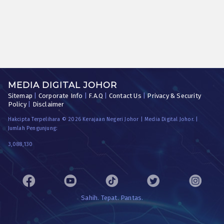
MEDIA DIGITAL JOHOR
Sitemap
|
Corporate Info
|
F.A.Q
|
Contact Us
|
Privacy & Security
Policy
|
Disclaimer
Hakcipta Terpelihara © 2026 Kerajaan Negeri Johor | Media Digital Johor. |
Jumlah Pengunjung:
3,088,130
Sahih. Tepat. Pantas.