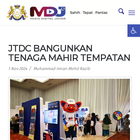
Ope
JTDC BANGUNKAN
TENAGA MAHIR TEMPATAN
/
1 Nov 2024
Muhammad Imran Mohd Razib