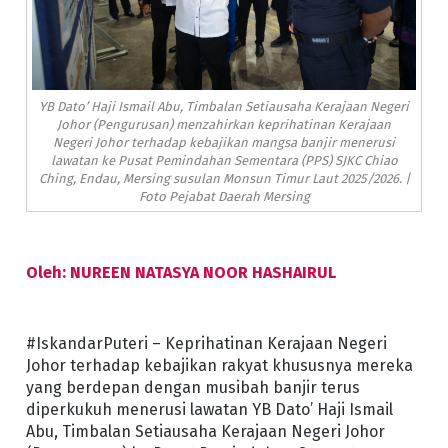
YB Dato’ Haji Ismail Abu, Timbalan Setiausaha Kerajaan Negeri
Johor (Pengurusan) menzahirkan keprihatinan Kerajaan
Negeri Johor terhadap kebajikan mangsa banjir menerusi
lawatan ke Pusat Pemindahan Sementara (PPS) SJKC Chiao
Ching, Endau, Mersing susulan Monsun Timur Laut 2025/2026. |
Foto Pejabat Daerah Mersing
Oleh: NUREEN NATASYA NOOR HASHAIRUL
#IskandarPuteri – Keprihatinan Kerajaan Negeri
Johor terhadap kebajikan rakyat khususnya mereka
yang berdepan dengan musibah banjir terus
diperkukuh menerusi lawatan YB Dato’ Haji Ismail
Abu, Timbalan Setiausaha Kerajaan Negeri Johor