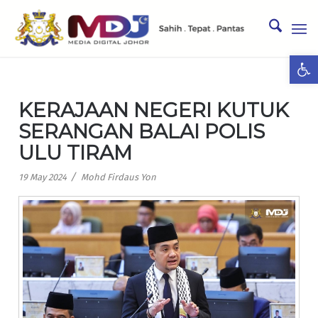
Ope
KERAJAAN NEGERI KUTUK
SERANGAN BALAI POLIS
ULU TIRAM
/
19 May 2024
Mohd Firdaus Yon