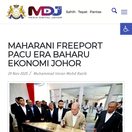
Ope
MAHARANI FREEPORT
PACU ERA BAHARU
EKONOMI JOHOR
/
29 Nov 2025
Muhammad Imran Mohd Razib