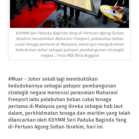
KDYMM Seri Paduka Baginda Yang di-Pertuan Agong Sultan
Ibrahim merasmikan Maharani Freeport, pelabuhan bebas
cukai tenaga pertama di Malaysia, sekali gus mengukuhkan
kedudukan Johor sebagai pelopor pembangunan strategik
negara. | Foto MDJ Wira Anggara
#Muar – Johor sekali lagi membuktikan
kedudukannya sebagai pelopor pembangunan
strategik negara menerusi perasmian Maharani
Freeport iaitu pelabuhan bebas cukai tenaga
pertama di Malaysia yang direka sebagai hab laut
dalam, perkhidmatan tenaga dan maritim yang telah
dilancarkan oleh KDYMM Seri Paduka Baginda Yang
di-Pertuan Agong Sultan Ibrahim, hari ini.