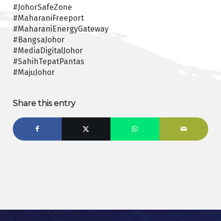
#JohorSafeZone
#MaharaniFreeport
#MaharaniEnergyGateway
#BangsaJohor
#MediaDigitalJohor
#SahihTepatPantas
#MajuJohor
Share this entry