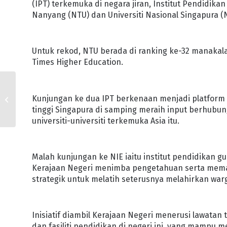
(IPT) terkemuka di negara jiran, Institut Pendidikan 
Nanyang (NTU) dan Universiti Nasional Singapura (
Untuk rekod, NTU berada di ranking ke-32 manakala
Times Higher Education.
PENGUASAAN SUBJEK
Kunjungan ke dua IPT berkenaan menjadi platform
BAHASA INGGERIS DAN
tinggi Singapura di samping meraih input berhubun
STEM JADI KEUTAMAAN
universiti-universiti terkemuka Asia itu.
Malah kunjungan ke NIE iaitu institut pendidikan 
Kerajaan Negeri menimba pengetahuan serta mema
strategik untuk melatih seterusnya melahirkan wa
Inisiatif diambil Kerajaan Negeri menerusi lawatan
dan fasiliti pendidikan di negeri ini, yang mampu