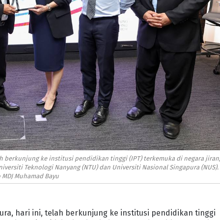
 berkunjung ke institusi pendidikan tinggi (IPT) terkemuka di negara jiran
Universiti Teknologi Nanyang (NTU) dan Universiti Nasional Singapura (NUS). 
o MDJ Muhamad Bayu
a, hari ini, telah berkunjung ke institusi pendidikan tinggi