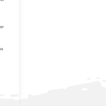
hor
ku