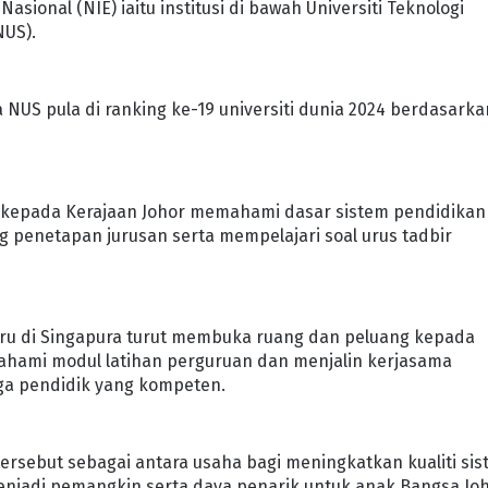
Nasional (NIE) iaitu institusi di bawah Universiti Teknologi
NUS).
 NUS pula di ranking ke-19 universiti dunia 2024 berdasarka
 kepada Kerajaan Johor memahami dasar sistem pendidikan
g penetapan jurusan serta mempelajari soal urus tadbir
guru di Singapura turut membuka ruang dan peluang kepada
hami modul latihan perguruan dan menjalin kerjasama
rga pendidik yang kompeten.
 tersebut sebagai antara usaha bagi meningkatkan kualiti si
 menjadi pemangkin serta daya penarik untuk anak Bangsa Jo