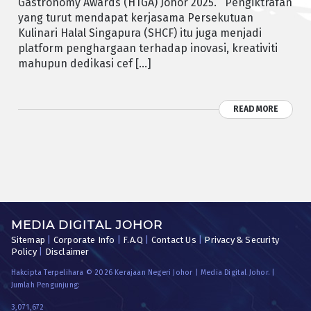
Gastronomy Awards (HTGA) Johor 2025. Pengiktrafan
yang turut mendapat kerjasama Persekutuan
Kulinari Halal Singapura (SHCF) itu juga menjadi
platform penghargaan terhadap inovasi, kreativiti
mahupun dedikasi cef […]
READ MORE
MEDIA DIGITAL JOHOR
Sitemap
|
Corporate Info
|
F.A.Q
|
Contact Us
|
Privacy & Security
Policy
|
Disclaimer
Hakcipta Terpelihara © 2026 Kerajaan Negeri Johor | Media Digital Johor. |
Jumlah Pengunjung:
3,071,672