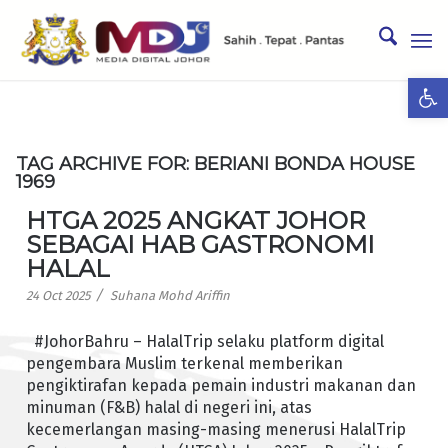
Ope
TAG ARCHIVE FOR:
BERIANI BONDA HOUSE
1969
HTGA 2025 ANGKAT JOHOR
SEBAGAI HAB GASTRONOMI
HALAL
/
24 Oct 2025
Suhana Mohd Ariffin
#JohorBahru – HalalTrip selaku platform digital
pengembara Muslim terkenal memberikan
pengiktirafan kepada pemain industri makanan dan
minuman (F&B) halal di negeri ini, atas
kecemerlangan masing-masing menerusi HalalTrip