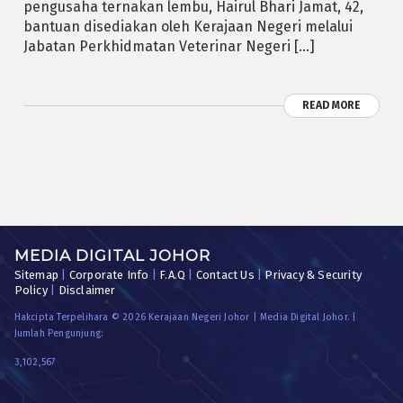
pengusaha ternakan lembu, Hairul Bhari Jamat, 42,
bantuan disediakan oleh Kerajaan Negeri melalui
Jabatan Perkhidmatan Veterinar Negeri […]
READ MORE
MEDIA DIGITAL JOHOR
Sitemap
|
Corporate Info
|
F.A.Q
|
Contact Us
|
Privacy & Security
Policy
|
Disclaimer
Hakcipta Terpelihara © 2026 Kerajaan Negeri Johor | Media Digital Johor. |
Jumlah Pengunjung:
3,102,567