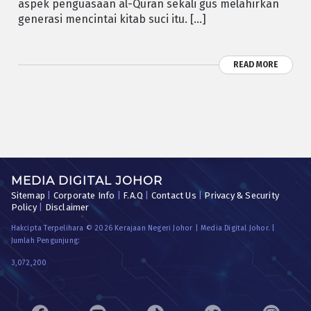
aspek penguasaan al-Quran sekali gus melahirkan
generasi mencintai kitab suci itu. […]
READ MORE
MEDIA DIGITAL JOHOR
Sitemap
|
Corporate Info
|
F.A.Q
|
Contact Us
|
Privacy & Security
Policy
|
Disclaimer
Hakcipta Terpelihara © 2026 Kerajaan Negeri Johor | Media Digital Johor. |
Jumlah Pengunjung:
3,072,200