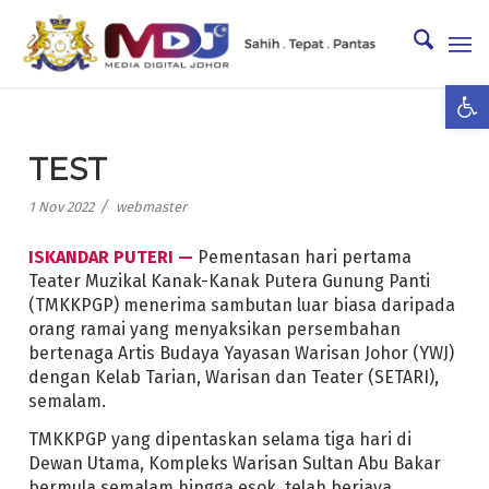
Ope
TEST
/
1 Nov 2022
webmaster
ISKANDAR PUTERI —
Pementasan hari pertama
Teater Muzikal Kanak-Kanak Putera Gunung Panti
(TMKKPGP) menerima sambutan luar biasa daripada
orang ramai yang menyaksikan persembahan
bertenaga Artis Budaya Yayasan Warisan Johor (YWJ)
dengan Kelab Tarian, Warisan dan Teater (SETARI),
semalam.
TMKKPGP yang dipentaskan selama tiga hari di
Dewan Utama, Kompleks Warisan Sultan Abu Bakar
bermula semalam hingga esok, telah berjaya