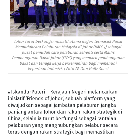
Johor turut berkongsi inisiatif utama negeri termasuk Pusat
Memudahcara Pelaburan Malaysia di Johor (IMFC-J) sebagai
pusat pemudah cara pelaburan sehenti serta Majlis
Pembangunan Bakat Johor (JTDC) yang memacu pembangunan
bakat dan tenaga kerja berkemahiran bagi memenuhi
keperluan industri. | Foto FB Onn Hafiz Ghazi
#IskandarPuteri – Kerajaan Negeri melancarkan
inisiatif ‘Friends of Johor’, sebuah platform yang
diwujudkan sebagai jambatan pelaburan jangka
panjang antara Johor dan rakan-rakan strategik di
China, selain ia turut berfungsi sebagai rantaian
pelaburan yang menghubungkan pelabur secara
terus dengan rakan strategik bagi memastikan