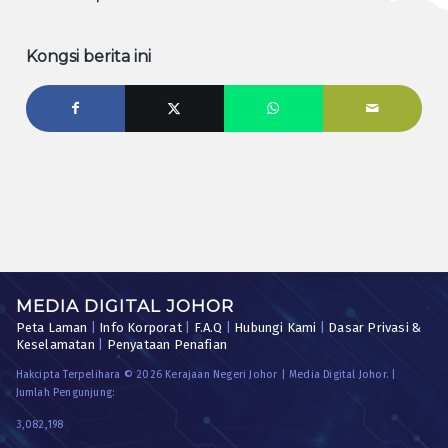
Kongsi berita ini
MEDIA DIGITAL JOHOR
Peta Laman
|
Info Korporat
|
F.A.Q
|
Hubungi Kami
|
Dasar Privasi &
Keselamatan
|
Penyataan Penafian
Hakcipta Terpelihara © 2026 Kerajaan Negeri Johor | Media Digital Johor. |
Jumlah Pengunjung:
3,082,198