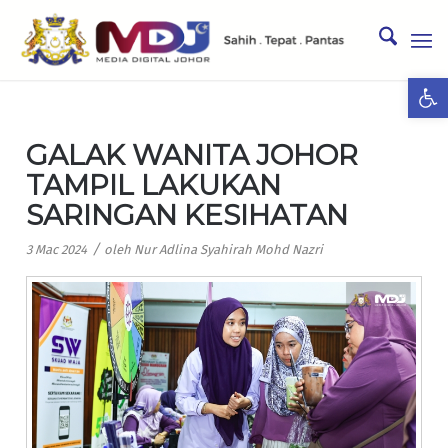
Ope
GALAK WANITA JOHOR
TAMPIL LAKUKAN
SARINGAN KESIHATAN
/
3 Mac 2024
oleh
Nur Adlina Syahirah Mohd Nazri