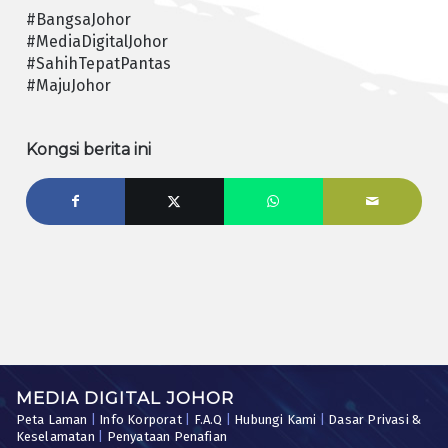
#BangsaJohor
#MediaDigitalJohor
#SahihTepatPantas
#MajuJohor
Kongsi berita ini
MEDIA DIGITAL JOHOR
Peta Laman
|
Info Korporat
|
F.A.Q
|
Hubungi Kami
|
Dasar Privasi &
Keselamatan
|
Penyataan Penafian