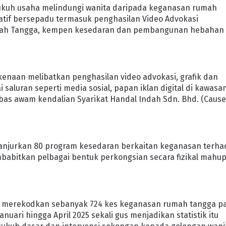
ukuh usaha melindungi wanita daripada keganasan rumah
iatif bersepadu termasuk penghasilan Video Advokasi
umah Tangga, kempen kesedaran dan pembangunan hebahan
enaan melibatkan penghasilan video advokasi, grafik dan
saluran seperti media sosial, papan iklan digital di kawasa
 bas awam kendalian Syarikat Handal Indah Sdn. Bhd. (Caus
ganjurkan 80 program kesedaran berkaitan keganasan terh
mbabitkan pelbagai bentuk perkongsian secara fizikal mahu
IPK) merekodkan sebanyak 724 kes keganasan rumah tangga p
anuari hingga April 2025 sekali gus menjadikan statistik itu