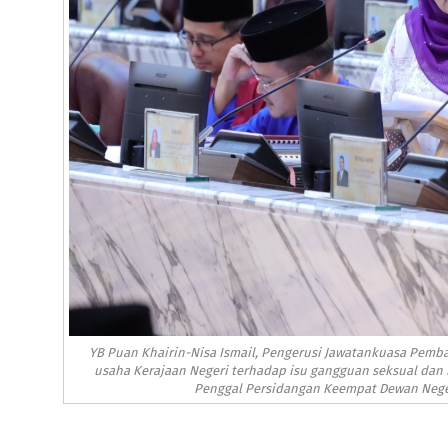
YB Puan Khairin-Nisa Ismail, Pengerusi Jawatankuasa Pem
usaha Kerajaan Negeri terhadap isu gangguan seksual da
Penggal Persidangan Keempat Dewan Negeri