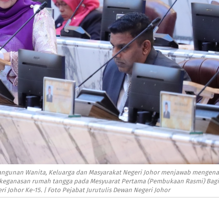
bangunan Wanita, Keluarga dan Masyarakat Negeri Johor menjawab mengena
n keganasan rumah tangga pada Mesyuarat Pertama (Pembukaan Rasmi) Bagi
 Johor Ke-15. | Foto Pejabat Jurutulis Dewan Negeri Johor