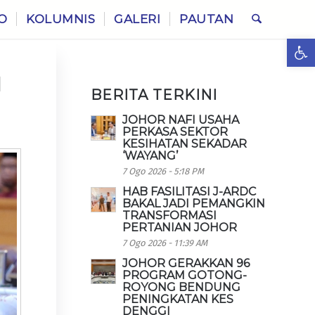
O
KOLUMNIS
GALERI
PAUTAN
Ope
N
BERITA TERKINI
JOHOR NAFI USAHA
PERKASA SEKTOR
KESIHATAN SEKADAR
‘WAYANG’
7 Ogo 2026 - 5:18 PM
HAB FASILITASI J-ARDC
BAKAL JADI PEMANGKIN
TRANSFORMASI
PERTANIAN JOHOR
7 Ogo 2026 - 11:39 AM
JOHOR GERAKKAN 96
PROGRAM GOTONG-
ROYONG BENDUNG
PENINGKATAN KES
DENGGI