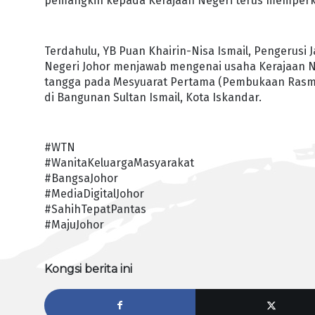
pemangkin kepada Kerajaan Negeri terus memperku
Terdahulu, YB Puan Khairin-Nisa Ismail, Pengerus
Negeri Johor menjawab mengenai usaha Kerajaan N
tangga pada Mesyuarat Pertama (Pembukaan Rasmi
di Bangunan Sultan Ismail, Kota Iskandar.
#WTN
#WanitaKeluargaMasyarakat
#BangsaJohor
#MediaDigitalJohor
#SahihTepatPantas
#MajuJohor
Kongsi berita ini