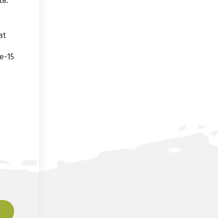
ta.
at
h
e-15