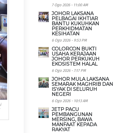
7 Ogo 2026 - 11:00 AM
JOHOR LAKSANA
PELBAGAI IKHTIAR
BANTU KUKUHKAN
PERKHIDMATAN
KESIHATAN
6 Ogo 2026 - 9:53 PM
COLORCON BUKTI
USAHA KERAJAAN
JOHOR PERKUKUH
EKOSISTEM HALAL
6 Ogo 2026 - 7:17 PM
JOHOR MULA LAKSANA
SEMARAK MAGHRIB DAN
ISYAK DI SELURUH
NEGERI
6 Ogo 2026 - 10:13 AM
i
JETP PACU
PEMBANGUNAN
MERSING, BAWA
MANFAAT KEPADA
RAKYAT