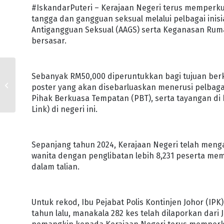
#IskandarPuteri – Kerajaan Negeri terus memperk
tangga dan gangguan seksual melalui pelbagai inis
Antigangguan Seksual (AAGS) serta Keganasan R
bersasar.
86 PERATUS MASJID,
Sebanyak RM50,000 diperuntukkan bagi tujuan berk
SURAU JOHOR
poster yang akan disebarluaskan menerusi pelbagai 
DILENGKAPI WIFI
Pihak Berkuasa Tempatan (PBT), serta tayangan di
Link) di negeri ini.
Sepanjang tahun 2024, Kerajaan Negeri telah men
wanita dengan penglibatan lebih 8,231 peserta me
dalam talian.
Untuk rekod, Ibu Pejabat Polis Kontinjen Johor (
tahun lalu, manakala 282 kes telah dilaporkan dari J