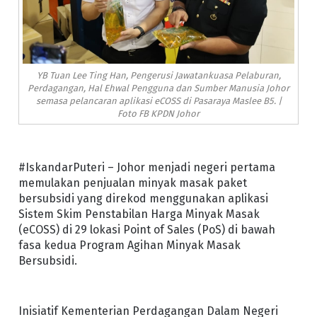
YB Tuan Lee Ting Han, Pengerusi Jawatankuasa Pelaburan,
Perdagangan, Hal Ehwal Pengguna dan Sumber Manusia Johor
semasa pelancaran aplikasi eCOSS di Pasaraya Maslee B5. |
Foto FB KPDN Johor
#IskandarPuteri – Johor menjadi negeri pertama
memulakan penjualan minyak masak paket
bersubsidi yang direkod menggunakan aplikasi
Sistem Skim Penstabilan Harga Minyak Masak
(eCOSS) di 29 lokasi Point of Sales (PoS) di bawah
fasa kedua Program Agihan Minyak Masak
Bersubsidi.
Inisiatif Kementerian Perdagangan Dalam Negeri