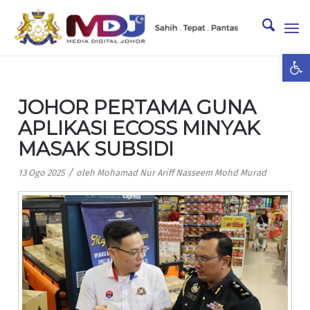
Ope
JOHOR PERTAMA GUNA
APLIKASI ECOSS MINYAK
MASAK SUBSIDI
/
13 Ogo 2025
oleh
Mohamad Nur Ariff Nasseem Mohd Murad