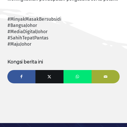
#MinyakMasakBersubsidi
#BangsaJohor
#MediaDigitalJohor
#SahihTepatPantas
#MajuJohor
Kongsi berita ini