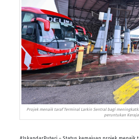
Projek menaik taraf Terminal Larkin Sentral bagi meningkatk
peruntukan Kerajaa
#IskandarPuteri – Status kemajuan projek menaik t