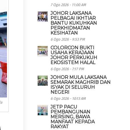
7 Ogo 2026 - 11:00 AM
JOHOR LAKSANA
PELBAGAI IKHTIAR
BANTU KUKUHKAN
PERKHIDMATAN
KESIHATAN
6 Ogo 2026 - 9:53 PM
COLORCON BUKTI
USAHA KERAJAAN
JOHOR PERKUKUH
EKOSISTEM HALAL
6 Ogo 2026 - 7:17 PM
JOHOR MULA LAKSANA
SEMARAK MAGHRIB DAN
ISYAK DI SELURUH
NEGERI
6 Ogo 2026 - 10:13 AM
da
JETP PACU
PEMBANGUNAN
MERSING, BAWA
MANFAAT KEPADA
RAKYAT
i