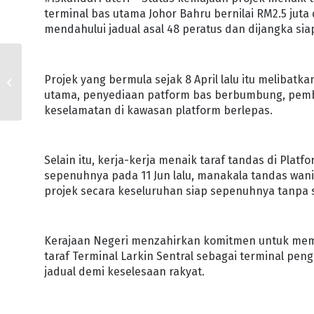
terminal bas utama Johor Bahru bernilai RM2.5 juta
mendahului jadual asal 48 peratus dan dijangka sia
JOHOR HARGAI
Projek yang bermula sejak 8 April lalu itu meliba
SUMBANGAN PEMAIN
utama, penyediaan patform bas berbumbung, pemba
INDUSTRI PERTANIAN
keselamatan di kawasan platform berlepas.
Selain itu, kerja-kerja menaik taraf tandas di Platfo
sepenuhnya pada 11 Jun lalu, manakala tandas wan
projek secara keseluruhan siap sepenuhnya tanpa 
Kerajaan Negeri menzahirkan komitmen untuk mema
taraf Terminal Larkin Sentral sebagai terminal pe
jadual demi keselesaan rakyat.