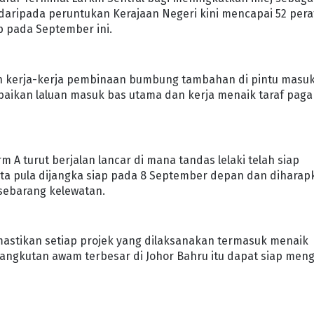
 daripada peruntukan Kerajaan Negeri kini mencapai 52 pera
p pada September ini.
tkan kerja-kerja pembinaan bumbung tambahan di pintu masu
ikan laluan masuk bas utama dan kerja menaik taraf paga
rm A turut berjalan lancar di mana tandas lelaki telah siap
ita pula dijangka siap pada 8 September depan dan diharap
sebarang kelewatan.
stikan setiap projek yang dilaksanakan termasuk menaik
ngangkutan awam terbesar di Johor Bahru itu dapat siap meng