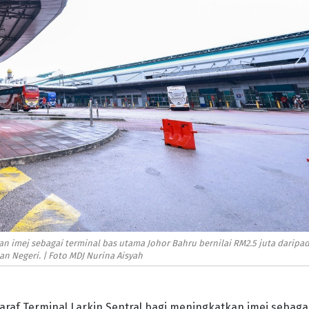
an imej sebagai terminal bas utama Johor Bahru bernilai RM2.5 juta daripa
n Negeri. | Foto MDJ Nurina Aisyah
araf Terminal Larkin Sentral bagi meningkatkan imej sebaga