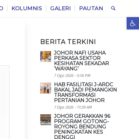
O
KOLUMNIS
GALERI
PAUTAN
Ope
BERITA TERKINI
JOHOR NAFI USAHA
PERKASA SEKTOR
KESIHATAN SEKADAR
‘WAYANG’
7 Ogo 2026 - 5:18 PM
HAB FASILITASI J-ARDC
BAKAL JADI PEMANGKIN
TRANSFORMASI
PERTANIAN JOHOR
7 Ogo 2026 - 11:39 AM
JOHOR GERAKKAN 96
PROGRAM GOTONG-
ROYONG BENDUNG
PENINGKATAN KES
DENGGI