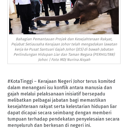
Bahagian Pemantauan Projek dan Kesejahteraan Rakyat,
Pejabat Setiausaha Kerajaan Johor telah mengadakan lawatan
kerja ke Pusat Santuari Gajah Johor (JES) di bawah Jabatan
Perlindungan Hidupan Liar dan Taman Negara (PERHILITAN)
Johor. | Foto MDJ Nurina Aisyah
#KotaTinggi – Kerajaan Negeri Johor terus komited
dalam menangani isu konflik antara manusia dan
gajah melalui pelaksanaan inisiatif bersepadu
melibatkan pelbagai jabatan bagi memastikan
kesejahteraan rakyat serta kelestarian hidupan liar
dapat dicapai secara seimbang dengan memberi
tumpuan terhadap pendekatan penyelesaian secara
menyeluruh dan berkesan di negeri ini.