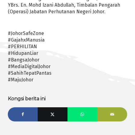
YBrs. En. Mohd Izani Abdullah, Timbalan Pengarah
(Operasi) Jabatan Perhutanan Negeri Johor.
#JohorSafeZone
#GajahxManusia
#PERHILITAN
#HidupanLiar
#BangsaJohor
#MediaDigitalJohor
#SahihTepatPantas
#MajuJohor
Kongsi berita ini