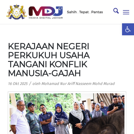
Ope
KERAJAAN NEGERI
PERKUKUH USAHA
TANGANI KONFLIK
MANUSIA-GAJAH
/
16 Okt 2025
oleh
Mohamad Nur Ariff Nasseem Mohd Murad