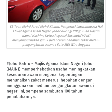
YB Tuan Mohd Fared Mohd Khalid, Pengerusi Jawatankuasa Hal
Ehwal Agama Islam Negeri Johor diiringi YBhg. Tuan Hasrin
Kamal Hashim, Ketua Pegawai Eksekutif MAINJ
menyempurnakan gimik pelancaran hebahan zakat melalui
pengangkutan awam. | Foto MDJ Wira Anggara
#JohorBahru – Majlis Agama Islam Negeri Johor
(MAINJ) memperhebatkan usaha meningkatkan
kesedaran awam mengenai kepentingan
menunaikan zakat menerusi hebahan dengan
menggunakan medium pengangkutan awam di
negeri ini, sempena sambutan 100 tahun
penubuhannya.