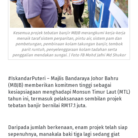
Kesemua projek tebatan banjir MBJB merangkumi kerja-kerja
menaik taraf sistem perparitan, pintu air, sistem pam dan
pembetungan, pembinaan kolam takungan banjir, tembok
parit runtuh, penyelenggaraan kolam tadahan serta
penggalian mendakan sungai. | Foto FB Mohd Jafni Md Shukor
#IskandarPuteri – Majlis Bandaraya Johor Bahru
(MBJB) memberikan komitmen tinggi sebagai
kesiapsiagaan menghadapi Monsun Timur Laut (MTL)
tahun ini, termasuk pelaksanaan sembilan projek
tebatan banjir bernilai RM17.1 juta.
Daripada jumlah berkenaan, enam projek telah siap
sepenuhnya, manakala baki tiga lagi sedang giat