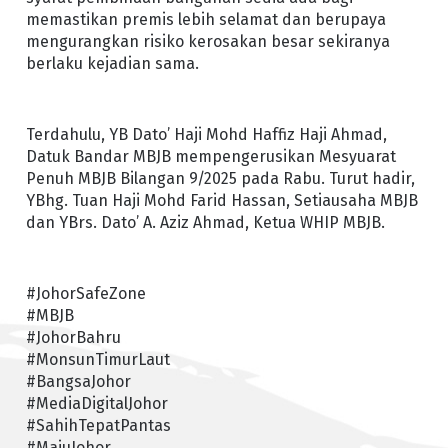
memastikan premis lebih selamat dan berupaya
mengurangkan risiko kerosakan besar sekiranya
berlaku kejadian sama.
Terdahulu, YB Dato’ Haji Mohd Haffiz Haji Ahmad,
Datuk Bandar MBJB mempengerusikan Mesyuarat
Penuh MBJB Bilangan 9/2025 pada Rabu. Turut hadir,
YBhg. Tuan Haji Mohd Farid Hassan, Setiausaha MBJB
dan YBrs. Dato’ A. Aziz Ahmad, Ketua WHIP MBJB.
#JohorSafeZone
#MBJB
#JohorBahru
#MonsunTimurLaut
#BangsaJohor
#MediaDigitalJohor
#SahihTepatPantas
#MajuJohor