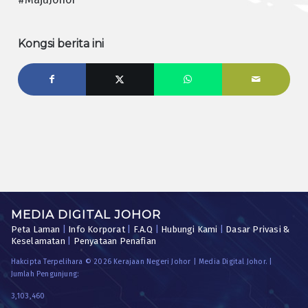
Kongsi berita ini
MEDIA DIGITAL JOHOR
Peta Laman
|
Info Korporat
|
F.A.Q
|
Hubungi Kami
|
Dasar Privasi &
Keselamatan
|
Penyataan Penafian
Hakcipta Terpelihara © 2026 Kerajaan Negeri Johor | Media Digital Johor. |
Jumlah Pengunjung:
3,103,460