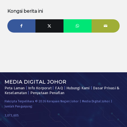
Kongsi berita ini
MEDIA DIGITAL JOHOR
Peta Laman
|
Info Korporat
|
F.A.Q
|
Hubungi Kami
|
Dasar Privasi &
Keselamatan
|
Penyataan Penafian
Hakcipta Terpelihara © 2026 Kerajaan Negeri Johor | Media Digital Johor. |
Jumlah Pengunjung:
3,073,605