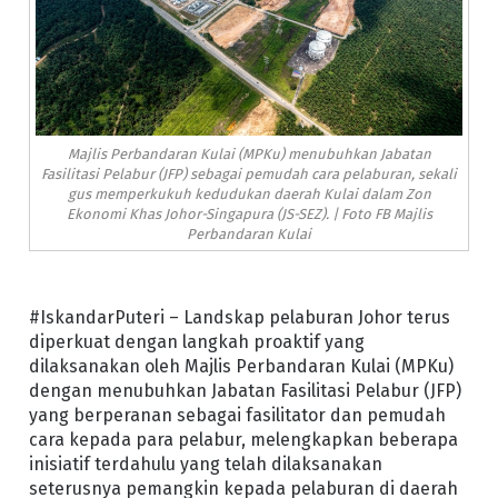
Majlis Perbandaran Kulai (MPKu) menubuhkan Jabatan
Fasilitasi Pelabur (JFP) sebagai pemudah cara pelaburan, sekali
gus memperkukuh kedudukan daerah Kulai dalam Zon
Ekonomi Khas Johor-Singapura (JS-SEZ). | Foto FB Majlis
Perbandaran Kulai
#IskandarPuteri – Landskap pelaburan Johor terus
diperkuat dengan langkah proaktif yang
dilaksanakan oleh Majlis Perbandaran Kulai (MPKu)
dengan menubuhkan Jabatan Fasilitasi Pelabur (JFP)
yang berperanan sebagai fasilitator dan pemudah
cara kepada para pelabur, melengkapkan beberapa
inisiatif terdahulu yang telah dilaksanakan
seterusnya pemangkin kepada pelaburan di daerah