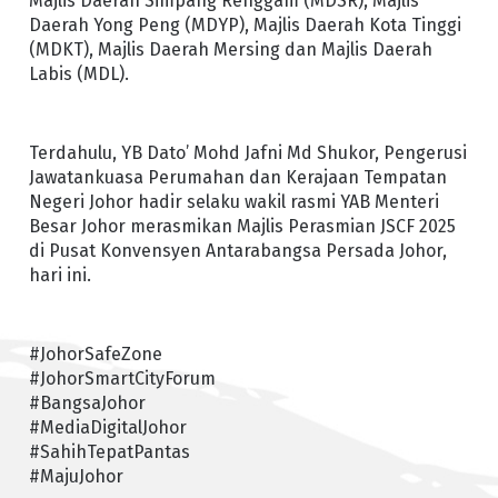
Majlis Daerah Simpang Renggam (MDSR), Majlis
Daerah Yong Peng (MDYP), Majlis Daerah Kota Tinggi
(MDKT), Majlis Daerah Mersing dan Majlis Daerah
Labis (MDL).
Terdahulu, YB Dato’ Mohd Jafni Md Shukor, Pengerusi
Jawatankuasa Perumahan dan Kerajaan Tempatan
Negeri Johor hadir selaku wakil rasmi YAB Menteri
Besar Johor merasmikan Majlis Perasmian JSCF 2025
di Pusat Konvensyen Antarabangsa Persada Johor,
hari ini.
#JohorSafeZone
#JohorSmartCityForum
#BangsaJohor
#MediaDigitalJohor
#SahihTepatPantas
#MajuJohor