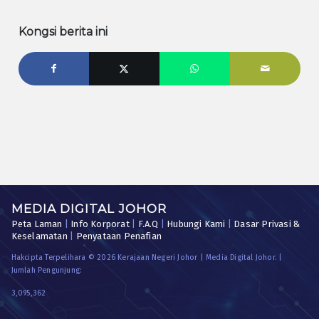
Kongsi berita ini
MEDIA DIGITAL JOHOR
Peta Laman
|
Info Korporat
|
F.A.Q
|
Hubungi Kami
|
Dasar Privasi &
Keselamatan
|
Penyataan Penafian
Hakcipta Terpelihara © 2026 Kerajaan Negeri Johor | Media Digital Johor. |
Jumlah Pengunjung:
3,095,362