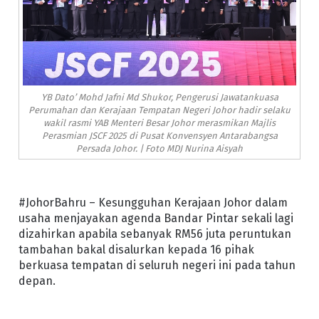
YB Dato’ Mohd Jafni Md Shukor, Pengerusi Jawatankuasa
Perumahan dan Kerajaan Tempatan Negeri Johor hadir selaku
wakil rasmi YAB Menteri Besar Johor merasmikan Majlis
Perasmian JSCF 2025 di Pusat Konvensyen Antarabangsa
Persada Johor. | Foto MDJ Nurina Aisyah
#JohorBahru – Kesungguhan Kerajaan Johor dalam
usaha menjayakan agenda Bandar Pintar sekali lagi
dizahirkan apabila sebanyak RM56 juta peruntukan
tambahan bakal disalurkan kepada 16 pihak
berkuasa tempatan di seluruh negeri ini pada tahun
depan.