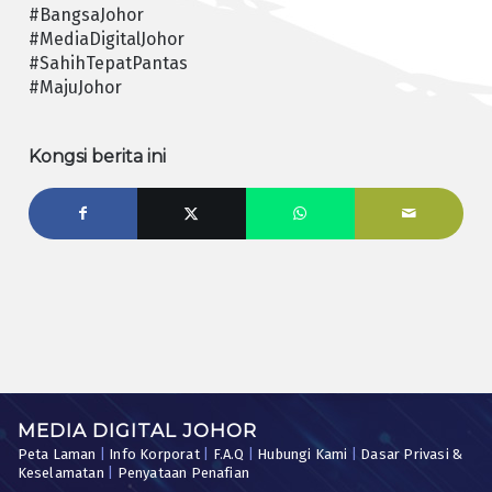
#BangsaJohor
#MediaDigitalJohor
#SahihTepatPantas
#MajuJohor
Kongsi berita ini
MEDIA DIGITAL JOHOR
Peta Laman
|
Info Korporat
|
F.A.Q
|
Hubungi Kami
|
Dasar Privasi &
Keselamatan
|
Penyataan Penafian