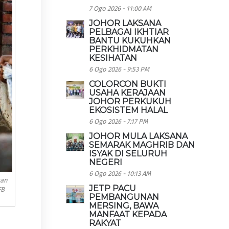
7 Ogo 2026 - 11:00 AM
JOHOR LAKSANA
PELBAGAI IKHTIAR
BANTU KUKUHKAN
PERKHIDMATAN
KESIHATAN
6 Ogo 2026 - 9:53 PM
COLORCON BUKTI
USAHA KERAJAAN
JOHOR PERKUKUH
EKOSISTEM HALAL
6 Ogo 2026 - 7:17 PM
JOHOR MULA LAKSANA
SEMARAK MAGHRIB DAN
ISYAK DI SELURUH
NEGERI
6 Ogo 2026 - 10:13 AM
tan
JETP PACU
FB
PEMBANGUNAN
MERSING, BAWA
MANFAAT KEPADA
RAKYAT