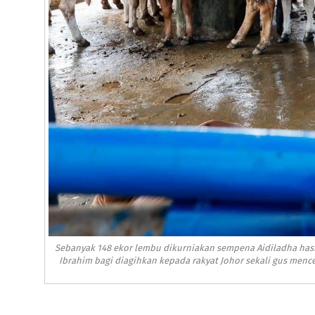
Sebanyak 148 ekor lembu dikurniakan sempena Aidiladha has
Ibrahim bagi diagihkan kepada rakyat Johor sekali gus mence