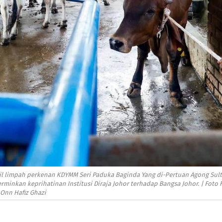
il limpah perkenan KDYMM Seri Paduka Baginda Yang di-Pertuan Agong Sul
rminkan keprihatinan Institusi Diraja Johor terhadap Bangsa Johor. | Foto 
Onn Hafiz Ghazi