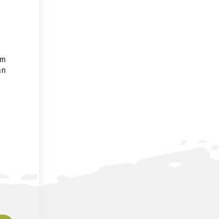
am
an