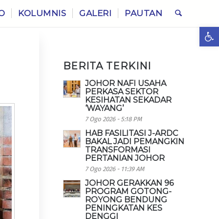
O
KOLUMNIS
GALERI
PAUTAN
Ope
BERITA TERKINI
JOHOR NAFI USAHA
PERKASA SEKTOR
KESIHATAN SEKADAR
‘WAYANG’
7 Ogo 2026 - 5:18 PM
HAB FASILITASI J-ARDC
BAKAL JADI PEMANGKIN
TRANSFORMASI
PERTANIAN JOHOR
7 Ogo 2026 - 11:39 AM
JOHOR GERAKKAN 96
PROGRAM GOTONG-
ROYONG BENDUNG
PENINGKATAN KES
DENGGI