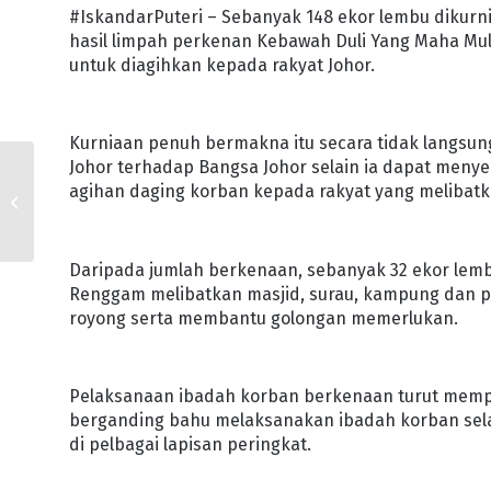
#IskandarPuteri – Sebanyak 148 ekor lembu dikurn
hasil limpah perkenan Kebawah Duli Yang Maha Mul
untuk diagihkan kepada rakyat Johor.
Kurniaan penuh bermakna itu secara tidak langsun
Johor terhadap Bangsa Johor selain ia dapat menye
KERAJAAN JOHOR
agihan daging korban kepada rakyat yang melibatk
PERMUDAH AGIHAN BKJ
WARGA EMAS,
PENERIMA UZUR TIDAK
PERLU HA...
Daripada jumlah berkenaan, sebanyak 32 ekor lemb
Renggam melibatkan masjid, surau, kampung dan 
royong serta membantu golongan memerlukan.
Pelaksanaan ibadah korban berkenaan turut mem
berganding bahu melaksanakan ibadah korban sela
di pelbagai lapisan peringkat.