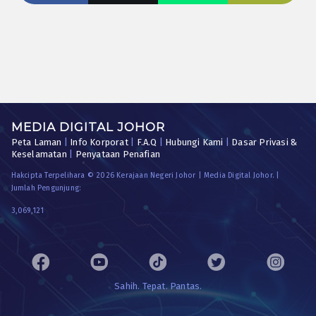
MEDIA DIGITAL JOHOR
Peta Laman
|
Info Korporat
|
F.A.Q
|
Hubungi Kami
|
Dasar Privasi &
Keselamatan
|
Penyataan Penafian
Hakcipta Terpelihara © 2026 Kerajaan Negeri Johor | Media Digital Johor. |
Jumlah Pengunjung:
3,069,121
Sahih. Tepat. Pantas.