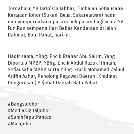
Terdahulu, YB Dato’ On Jabbar, Timbalan Setiausaha
Kerajaan Johor (Sukan, Belia, Sukarelawan) hadir
menyempurnakan upacara pelepasan bagi acara SV
Fun Run sempena Hari Bebas Kenderaan di Jalan
Rahmat, Batu Pahat, hari ini.
Hadir sama, YBhg. Encik Ezahar Abu Sairin, Yang
Dipertua MPBP; YBhg. Encik Abdul Razak Ithnain,
Setiausaha MPBP serta YBhg. Encik Mohamad Zainul
Ariffin Azhar, Penolong Pegawai Daerah (Khidmat
Pengurusan) Pejabat Daerah Batu Pahat.
#BangsaJohor
#MediaDigitalJohor
#SahihTepatPantas
#MajuJohor