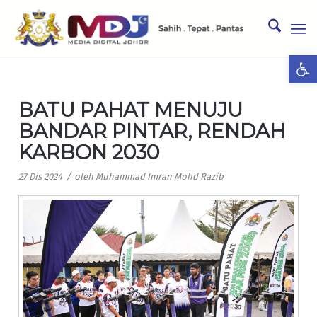
Ope
BATU PAHAT MENUJU
BANDAR PINTAR, RENDAH
KARBON 2030
/
27 Dis 2024
oleh
Muhammad Imran Mohd Razib