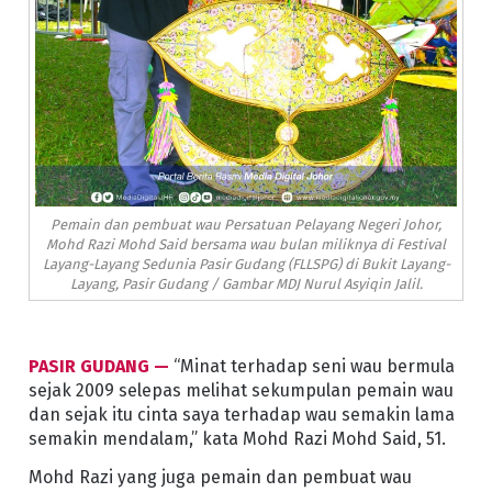
Pemain dan pembuat wau Persatuan Pelayang Negeri Johor,
Mohd Razi Mohd Said bersama wau bulan miliknya di Festival
Layang-Layang Sedunia Pasir Gudang (FLLSPG) di Bukit Layang-
Layang, Pasir Gudang / Gambar MDJ Nurul Asyiqin Jalil.
PASIR GUDANG —
“Minat terhadap seni wau bermula
sejak 2009 selepas melihat sekumpulan pemain wau
dan sejak itu cinta saya terhadap wau semakin lama
semakin mendalam,” kata Mohd Razi Mohd Said, 51.
Mohd Razi yang juga pemain dan pembuat wau