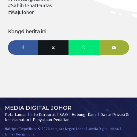
#SahihTepatPantas
#MajuJohor
Kongsi berita ini
MEDIA DIGITAL JOHOR
Peta Laman
|
Info Korporat
|
F.A.Q
|
Hubungi Kami
|
Dasar Privasi &
Keselamatan
|
Penyataan Penafian
Hakcipta Terpelihara © 2026 Kerajaan Negeri Johor | Media Digital Johor. |
Jumlah Pengunjung: