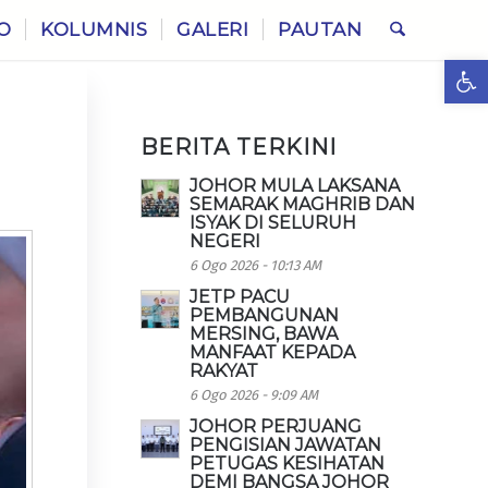
O
KOLUMNIS
GALERI
PAUTAN
Ope
BERITA TERKINI
JOHOR MULA LAKSANA
SEMARAK MAGHRIB DAN
ISYAK DI SELURUH
NEGERI
6 Ogo 2026 - 10:13 AM
JETP PACU
PEMBANGUNAN
MERSING, BAWA
MANFAAT KEPADA
RAKYAT
6 Ogo 2026 - 9:09 AM
JOHOR PERJUANG
PENGISIAN JAWATAN
PETUGAS KESIHATAN
DEMI BANGSA JOHOR