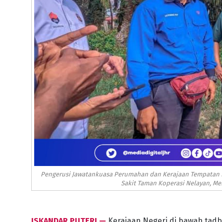
Pengerusi Jawatankuasa Perumahan dan Kerajaan Tempatan Ne
Sakit Taman Koperasi Nelayan, Me
ISKANDAR PUTERI —
Kerajaan Negeri di bawah tadbi