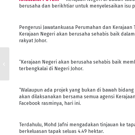
berusaha dan berikhtiar untuk menyelesaikan isu pe
Pengerusi Jawatankuasa Perumahan dan Kerajaan Te
Kerajaan Negeri akan berusaha sehabis baik dala
rakyat Johor.
GURU SAKJ SAMBUT BAIK KEMPEN
“Kerajaan Negeri akan berusaha sehabis baik mem
SEKOLAHKU SEJAHTERA-1T
terbengkalai di Negeri Johor.
“Walaupun ada projek yang bukan di bawah bidang ku
akan dilaksanakan bersama semua agensi Kerajaan 
Facebook rasminya, hari ini.
Terdahulu, Mohd Jafni mengadakan tinjauan ke tap
berkeluasan tapak seluas 4.49 hektar.