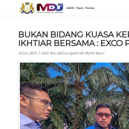
BUKAN BIDANG KUASA KER
IKHTIAR BERSAMA : EXC
/
23 Jun 2023
oleh
Nur Adlina Syahirah Mohd Nazri