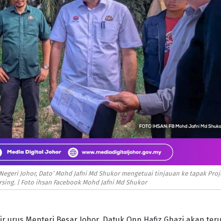
geri Johor, Dato’ Mohd Jafni Md Shukor mengetuai tinjauan ke tapak Proj
rsing. | Foto ihsan Facebook Mohd Jafni Md Shukor
r urus Menteri Besar Johor, Datuk Onn Hafiz Ghazi akan ter