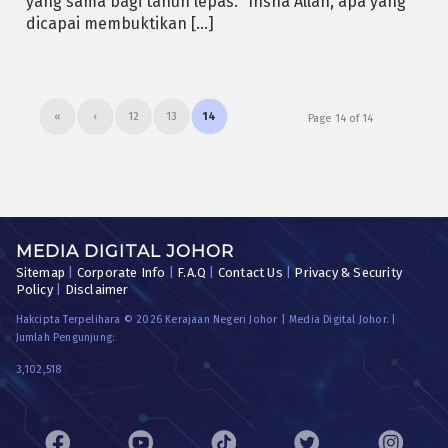
yang sama bagi tahun lepas. “Insha Allah, apa yang
dicapai membuktikan […]
«
‹
12
13
14
Page 14 of 14
MEDIA DIGITAL JOHOR
Sitemap
|
Corporate Info
|
F.A.Q
|
Contact Us
|
Privacy & Security
Policy
|
Disclaimer
Hakcipta Terpelihara © 2026 Kerajaan Negeri Johor | Media Digital Johor. |
Jumlah Pengunjung:
3,102,518