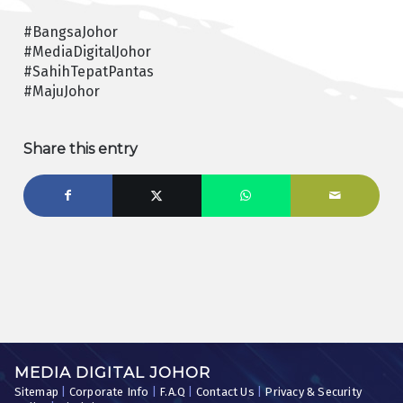
#BangsaJohor
#MediaDigitalJohor
#SahihTepatPantas
#MajuJohor
Share this entry
MEDIA DIGITAL JOHOR
Sitemap
|
Corporate Info
|
F.A.Q
|
Contact Us
|
Privacy & Security