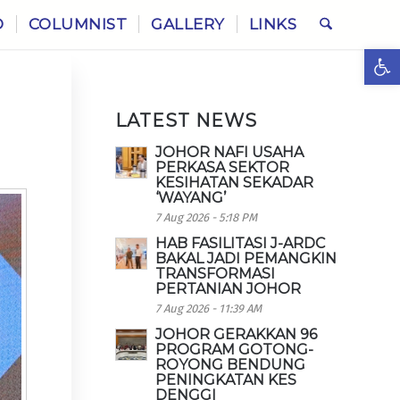
O
COLUMNIST
GALLERY
LINKS
Ope
LATEST NEWS
JOHOR NAFI USAHA
PERKASA SEKTOR
KESIHATAN SEKADAR
‘WAYANG’
7 Aug 2026 - 5:18 PM
HAB FASILITASI J-ARDC
BAKAL JADI PEMANGKIN
TRANSFORMASI
PERTANIAN JOHOR
7 Aug 2026 - 11:39 AM
JOHOR GERAKKAN 96
PROGRAM GOTONG-
ROYONG BENDUNG
PENINGKATAN KES
DENGGI