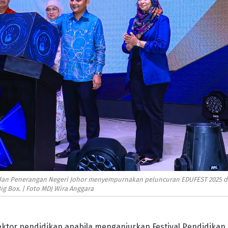
 dan Penerangan Negeri Johor menyempurnakan peluncuran EDUFEST 2025 d
ig Box. | Foto MDJ Wira Anggara
ktor pendidikan apabila menganjurkan Festival Pendidikan