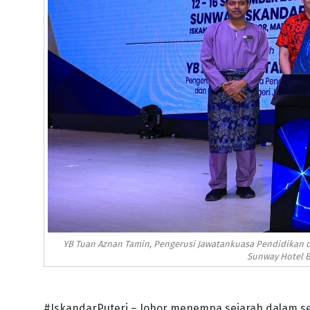
YB Tuan Aznan Tamin, Pengerusi Jawatankuasa Pendidikan
Sunway Hotel B
#IskandarPuteri – Johor menempa sejarah dalam se