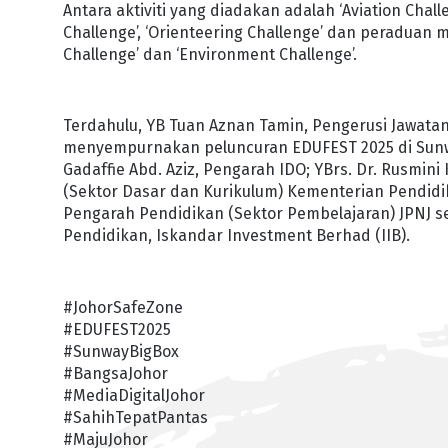
Antara aktiviti yang diadakan adalah ‘Aviation Challen
Challenge’, ‘Orienteering Challenge’ dan peraduan m
Challenge’ dan ‘Environment Challenge’.
Terdahulu, YB Tuan Aznan Tamin, Pengerusi Jawat
menyempurnakan peluncuran EDUFEST 2025 di Sunway 
Gadaffie Abd. Aziz, Pengarah IDO; YBrs. Dr. Rusmi
(Sektor Dasar dan Kurikulum) Kementerian Pendidi
Pengarah Pendidikan (Sektor Pembelajaran) JPNJ se
Pendidikan, Iskandar Investment Berhad (IIB).
#JohorSafeZone
#EDUFEST2025
#SunwayBigBox
#BangsaJohor
#MediaDigitalJohor
#SahihTepatPantas
#MajuJohor