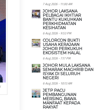
7 Aug 2026 - 11:00 AM
JOHOR LAKSANA
PELBAGAI IKHTIAR
BANTU KUKUHKAN
PERKHIDMATAN
KESIHATAN
6 Aug 2026 - 9:53 PM
COLORCON BUKTI
USAHA KERAJAAN
JOHOR PERKUKUH
EKOSISTEM HALAL
6 Aug 2026 - 7:17 PM
JOHOR MULA LAKSANA
SEMARAK MAGHRIB DAN
ISYAK DI SELURUH
NEGERI
6 Aug 2026 - 10:13 AM
i
JETP PACU
PEMBANGUNAN
MERSING, BAWA
MANFAAT KEPADA
RAKYAT