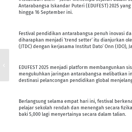
Antarabangsa Iskandar Puteri (EDUFEST) 2025 yang 
hingga 16 September ini.
Festival pendidikan antarabangsa penuh inovasi d
diharapkan menjadi ‘trend setter’ itu dianjurkan o
(JTDC) dengan kerjasama Institut Dato’ Onn (IDO), J
LEBIH 21,000
MANFAATKAN INISIATIF
EDUFEST 2025 menjadi platform membangunkan sist
UMP
mengukuhkan jaringan antarabangsa melibatkan in
destinasi pelancongan pendidikan global menjelan
Berlangsung selama empat hari ini, festival berke
pelajar sekolah rendah dan menengah secara fizikal
baki 5,000 lagi menyertainya secara dalam talian.