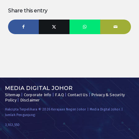
Share this entry
MEDIA DIGITAL JOHOR
Sitemap
|
Corporate Info
|
F.A.Q
|
Contact Us
|
Privacy & Security
Policy
|
Disclaimer
Hakcipta Terpelihara © 2026 Kerajaan Negeri Johor | Media Digital Johor. |
Jumlah Pengunjung:
3,102,550