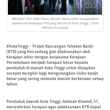
YAB Dato’ Onn Hafiz Ghazi, Menteri Besar Johor mengadakan
lawatan ke beberapa PPS yang dibuka di Kota Tinggi. | Foto
MDJ Nurina Aisyah
#KotaTinggi – Projek Rancangan Tebatan Banjir
(RTB) yang kini sedang giat dilaksanakan oleh
Kerajaan Johor dengan kerjasama Kerajaan
Persekutuan menjadi harapan besar kepada
penduduk di daerah Kota Tinggi untuk disiapkan
secepat mungkin bagi mengurangkan risiko banjir
besar yang sering melanda daerah berkenaan setiap
tahun.
Penduduk daerah Kota Tinggi, Fatimah Khamid, 57,
menzahirkan harapan agar pelaksanaan RTB dapat