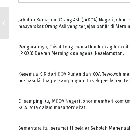
JOHOR – SARAWAK
Jabatan Kemajuan Orang Asli (JAKOA) Negeri Johor
KONGSI KEPAKARAN
masyarakat Orang Asli yang terjejas banjir di Mersin
DAN PENGALAMAN
Pengarahnya, Faisal Long memaklumkan agihan di
(PKOB) Daerah Mersing dan agensi keselamatan.
Kesemua KIR dari KOA Punan dan KOA Tewowoh men
memasuki dua perkampungan itu selepas laluan te
Di samping itu, JAKOA Negeri Johor memberi komit
KOA Peta dalam masa terdekat.
Sementara itu, seramai 11 pelajar Sekolah Menenga