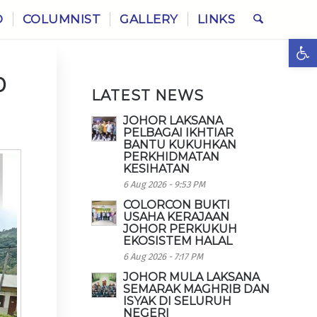
O
COLUMNIST
GALLERY
LINKS
Ope
0
LATEST NEWS
JOHOR LAKSANA
PELBAGAI IKHTIAR
BANTU KUKUHKAN
PERKHIDMATAN
KESIHATAN
6 Aug 2026 - 9:53 PM
COLORCON BUKTI
USAHA KERAJAAN
JOHOR PERKUKUH
EKOSISTEM HALAL
6 Aug 2026 - 7:17 PM
JOHOR MULA LAKSANA
SEMARAK MAGHRIB DAN
ISYAK DI SELURUH
NEGERI