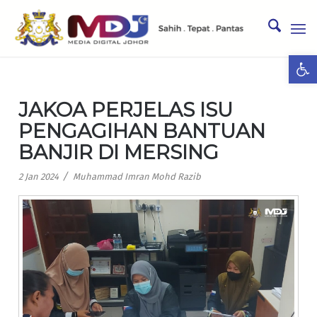
Ope
JAKOA PERJELAS ISU
PENGAGIHAN BANTUAN
BANJIR DI MERSING
/
2 Jan 2024
Muhammad Imran Mohd Razib